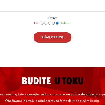
Ocena:
Loš
Odličan
POŠALJI RECENZIJU
BUDITE
U TOKU
 našu mejling listu i saznajte među prvima za nove proizvode, sniženja i sp
Obećavamo da Vašu e-mail adresu nećemo deliti sa trećim licima.