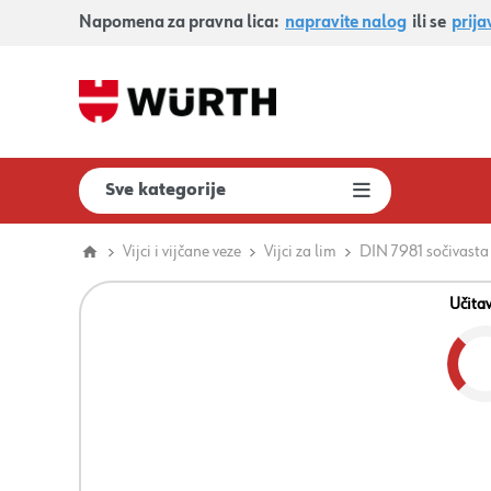
Napomena za pravna lica:
napravite nalog
ili se
prija
Sve kategorije
Vijci i vijčane veze
Vijci za lim
DIN 7981 sočivasta
Učita