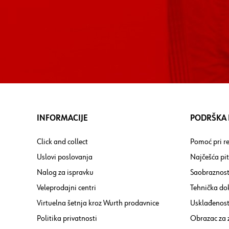
INFORMACIJE
PODRŠKA I
Click and collect
Pomoć pri re
Uslovi poslovanja
Najčešća pi
Nalog za ispravku
Saobraznost
Veleprodajni centri
Tehnička do
Virtuelna šetnja kroz Wurth prodavnice
Usklađenost 
Politika privatnosti
Obrazac za