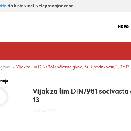
vite
da biste videli veleprodajne cene.
NOVO
 glava
Vijak za lim DIN7981 sočivasta glava, čelik pocinkovan, 3,9 x 13
vanje
Vijak za lim DIN7981 sočivasta 
13