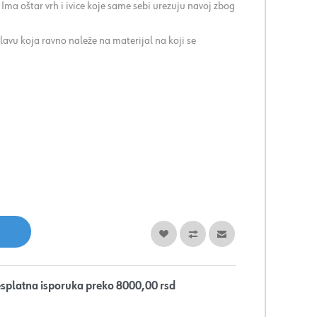
a. Ima oštar vrh i ivice koje same sebi urezuju navoj zbog
vu koja ravno naleže na materijal na koji se
splatna isporuka preko 8000,00 rsd