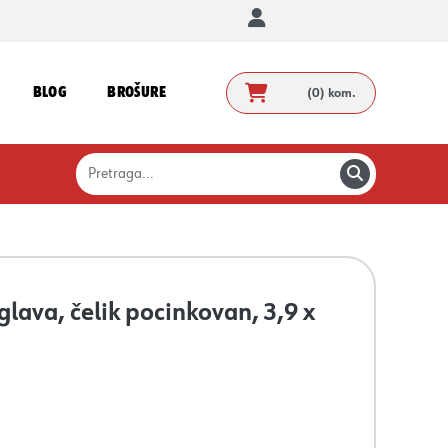
BLOG
BROŠURE
(0)
kom.
glava, čelik pocinkovan, 3,9 x