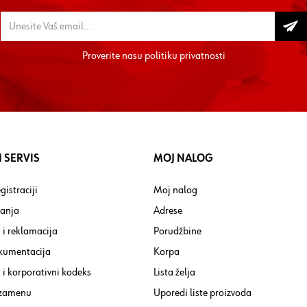
Proverite nasu
politiku privatnosti
 SERVIS
MOJ NALOG
gistraciji
Moj nalog
tanja
Adrese
 i reklamacija
Porudžbine
kumentacija
Korpa
i korporativni kodeks
Lista želja
 zamenu
Uporedi liste proizvoda