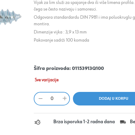
Vijak za lim služi za spajanje dva ili više limena profil
čega se često nazivaju i samoresci.
Odgovara standardardu DIN 7981 i ima poluokruglu gla
montira.
Dimenzije vijka : 3,9 x 13 mm
Pakovanje sadrži 100 komada
Šifra proizvoda:
01153913Q100
Sve varijacije
Brza isporuka 1-2 radna dana
Be