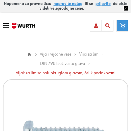
Napomena za pravna lica:
napravite nalog
ili se
prijavite
da biste
videli veleprodajne cene.
Vijci i vijčane veze
Vijci za lim
DIN 7981 sočivasta glava
Vijak za lim sa poluokruglom glavom, čelik pocinkovani