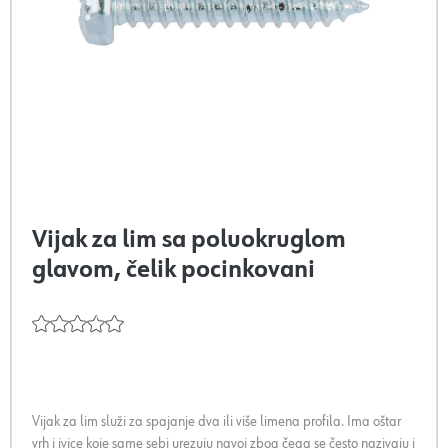
Vijak za lim sa poluokruglom
glavom, čelik pocinkovani
Vijak za lim služi za spajanje dva ili više limena profila. Ima oštar
vrh i ivice koje same sebi urezuju navoj zbog čega se često nazivaju i