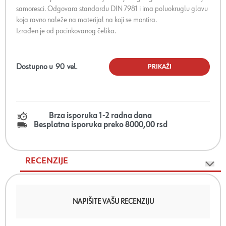
samoresci. Odgovara standardu DIN 7981 i ima poluokruglu glavu
koja ravno naleže na materijal na koji se montira.
Izrađen je od pocinkovanog čelika.
Dostupno u
90
vel.
PRIKAŽI
Brza isporuka 1-2 radna dana
Besplatna isporuka preko 8000,00 rsd
RECENZIJE
NAPIŠITE VAŠU RECENZIJU