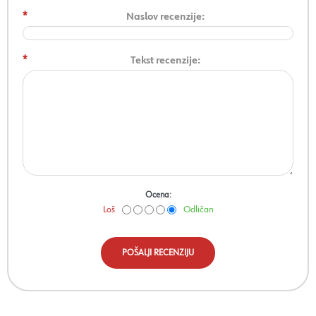
*
Naslov recenzije:
*
Tekst recenzije:
Ocena:
Loš
Odličan
POŠALJI RECENZIJU