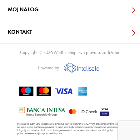
MOJ NALOG
KONTAKT
Copyright © 2026 Wurth eShop. Sva prava su zadržana.
Powered by
Sve cene na ovom sajtu iskazane su u dinarima. PDV je uračunat u cenu. Wurth Srbija maksimalno koristi
sve svoje resurse da Vam svi proizvodi na ovom sajtu budu prikazani sa ispravnim nazivima specifikacija,
fotografijama i cenama. Ipak, ne možemo garantovati da su sve navedene informacije i fotografije
proizvoda na ovom sajtu u potpunosti ispravne