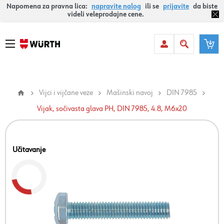
Napomena za pravna lica:
napravite nalog
ili se
prijavite
da biste
videli veleprodajne cene.
Vijci i vijčane veze
Mašinski navoj
DIN 7985
Vijak, sočivasta glava PH, DIN 7985, 4.8, M6x20
Učitavanje