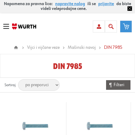
Napomena za pravna lica:
napravite nalog
ili se
prijavite
da biste
videli veleprodajne cene.
Vijci i vijčane veze
Mašinski navoj
DIN 7985
DIN 7985
Filteri
Sortiraj