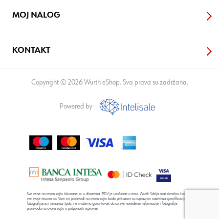
MOJ NALOG
KONTAKT
Copyright © 2026 Wurth eShop. Sva prava su zadržana.
Powered by
Sve cene na ovom sajtu iskazane su u dinarima. PDV je uračunat u cenu. Wurth Srbija maksimalno koristi
sve svoje resurse da Vam svi proizvodi na ovom sajtu budu prikazani sa ispravnim nazivima specifikacija,
fotografijama i cenama. Ipak, ne možemo garantovati da su sve navedene informacije i fotografije
proizvoda na ovom sajtu u potpunosti ispravne