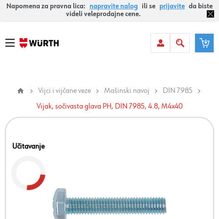
Napomena za pravna lica:
napravite nalog
ili se
prijavite
da biste
videli veleprodajne cene.
Vijci i vijčane veze
Mašinski navoj
DIN 7985
Vijak, sočivasta glava PH, DIN 7985, 4.8, M4x40
Učitavanje