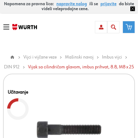
Napomena za pravna lica:
napravite nalog
ili se
prijavite
da biste
videli veleprodajne cene.
Vijci i vijčane veze
Mašinski navoj
Imbus vijci
DIN 912
Vijak sa cilindričom glavom, imbus prihvat, 8.8, M8 x 25
Učitavanje