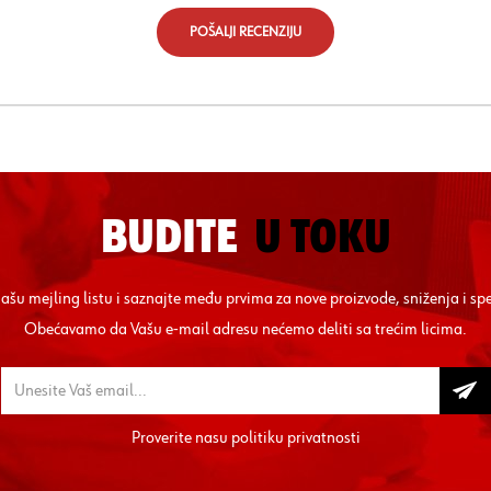
POŠALJI RECENZIJU
BUDITE
U TOKU
 našu mejling listu i saznajte među prvima za nove proizvode, sniženja i sp
Obećavamo da Vašu e-mail adresu nećemo deliti sa trećim licima.
Proverite nasu
politiku privatnosti