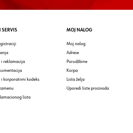
 SERVIS
MOJ NALOG
gistraciji
Moj nalog
tanja
Adrese
 i reklamacija
Porudžbine
kumentacija
Korpa
i korporativni kodeks
Lista želja
 zamenu
Uporedi liste proizvoda
lamacionog lista