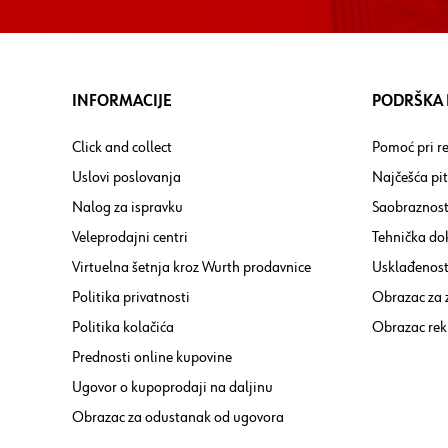
INFORMACIJE
PODRŠKA I
Click and collect
Pomoć pri re
Uslovi poslovanja
Najčešća pi
Nalog za ispravku
Saobraznost
Veleprodajni centri
Tehnička do
Virtuelna šetnja kroz Wurth prodavnice
Usklađenost 
Politika privatnosti
Obrazac za
Politika kolačića
Obrazac rek
Prednosti online kupovine
Ugovor o kupoprodaji na daljinu
Obrazac za odustanak od ugovora