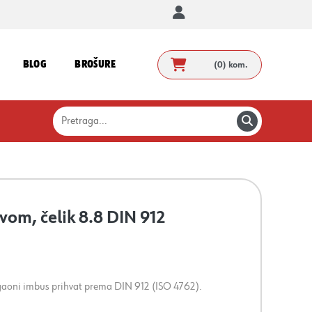
BLOG
BROŠURE
(0)
kom.
avom, čelik 8.8 DIN 912
ugaoni imbus prihvat prema DIN 912 (ISO 4762).