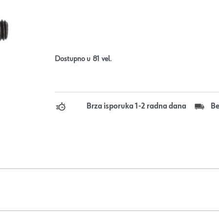
Dostupno u
81
vel.
Brza isporuka 1-2 radna dana
Be