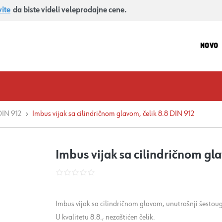
vite
da biste videli veleprodajne cene.
NOVO
DIN 912
Imbus vijak sa cilindričnom glavom, čelik 8.8 DIN 912
Imbus vijak sa cilindričnom gl
Imbus vijak sa cilindričnom glavom, unutrašnji šesto
U kvalitetu 8.8., nezaštićen čelik.