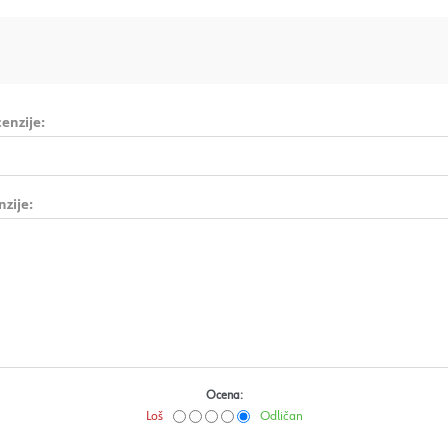
enzije:
nzije:
Ocena:
Loš
Odličan