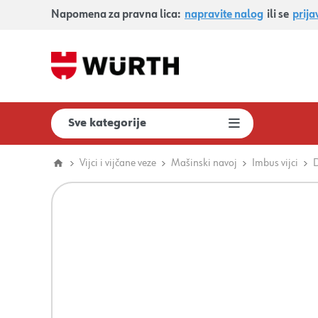
Napomena za pravna lica:
napravite nalog
ili se
prija
Sve kategorije
Vijci i vijčane veze
Mašinski navoj
Imbus vijci