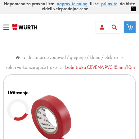
Napomena za pravna lica:
napravite nalog
ili se
prijavite
da biste
videli veleprodajne cene.
Instalacije vodovod / grejanje / klima / elektro
Izolir i vulkanizirajuće trake
Izolir traka CRVENA PVC 18mm/10m
Učitavanje