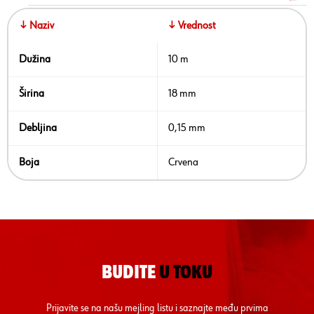
↓ Naziv
↓ Vrednost
Dužina
10 m
Širina
18 mm
Debljina
0,15 mm
Boja
Crvena
BUDITE
U TOKU
Prijavite se na našu mejling listu i saznajte među prvima