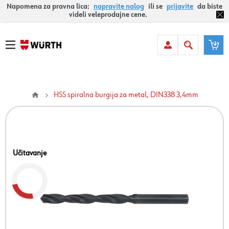
Napomena za pravna lica:
napravite nalog
ili se
prijavite
da biste
videli veleprodajne cene.
HSS spiralna burgija za metal, DIN338 3,4mm
Učitavanje