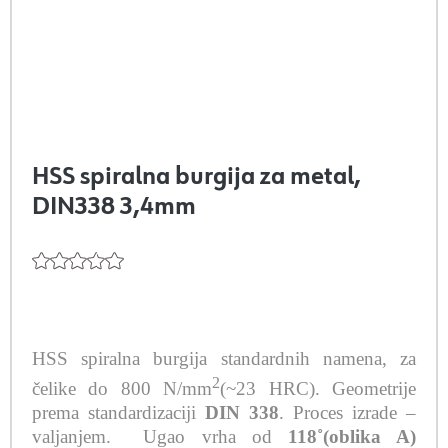
HSS spiralna burgija za metal,
DIN338 3,4mm
HSS spiralna burgija standardnih namena, za
2
čelike do 800 N/mm
(~23 HRC). Geometrije
prema standardizaciji
DIN 338
. Proces izrade –
valjanjem.
Ugao vrha od
118˚(oblika A)