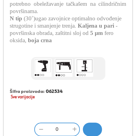
potrebno obeležavanje tačkašem na cilindričnim
površinama.
N tip
(30˚)ugao zavojnice
optimalno odvođenje
strugotine i smanjenje trenja
.
Kaljena u pari
-
površinska obrada, zaštitni sloj od
5 µm
fero
oksida,
boja crna
Šifra proizvoda:
062534
Sve varijacije