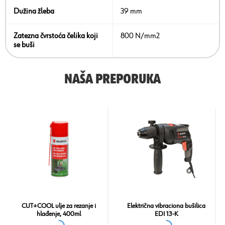
Dužina žleba
39 mm
Zatezna čvrstoća čelika koji
800 N/mm2
se buši
NAŠA PREPORUKA
CUT+COOL ulje za rezanje i
Električna vibraciona bušilica
hlađenje, 400ml
EDI 13-K