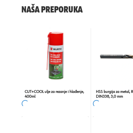
NAŠA PREPORUKA
CUT+COOL ulje za rezanje i hlađenje,
HSS burgija za metal, 
400ml
DIN338, 3,0 mm