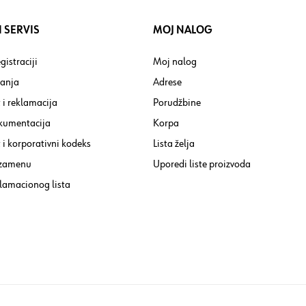
 SERVIS
MOJ NALOG
gistraciji
Moj nalog
tanja
Adrese
 i reklamacija
Porudžbine
kumentacija
Korpa
i korporativni kodeks
Lista želja
 zamenu
Uporedi liste proizvoda
lamacionog lista