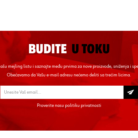
BUDITE
U TOKU
 našu mejling listu i saznajte među prvima za nove proizvode, sniženja i sp
Obećavamo da Vašu e-mail adresu nećemo deliti sa trećim licima.
Proverite nasu
politiku privatnosti