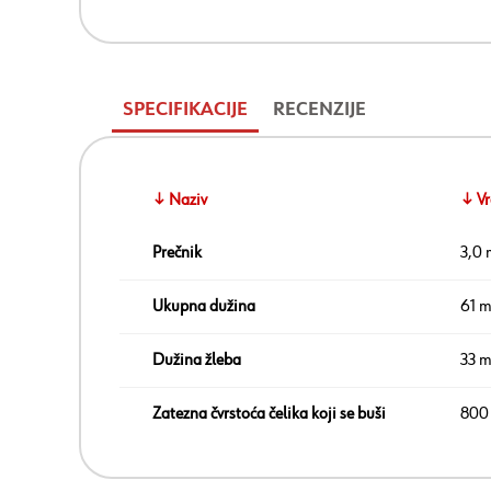
SPECIFIKACIJE
RECENZIJE
↓ Naziv
↓ Vr
Prečnik
3,0
Ukupna dužina
61 
Dužina žleba
33 
Zatezna čvrstoća čelika koji se buši
800