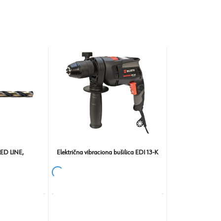
RED LINE,
Električna vibraciona bušilica EDI 13-K