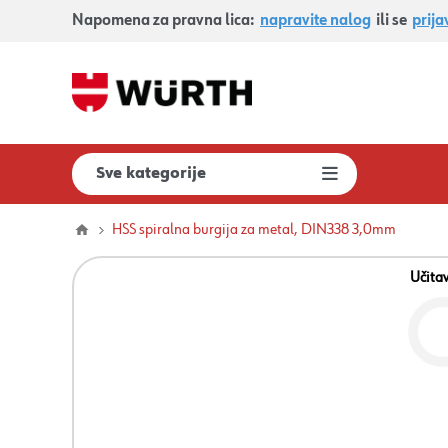
Napomena za pravna lica:
napravite nalog
ili se
prija
Sve kategorije
HSS spiralna burgija za metal, DIN338 3,0mm
Učita