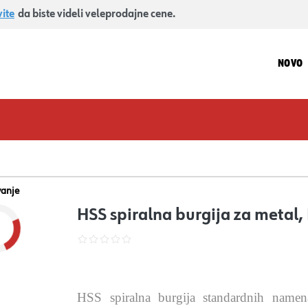
vite
da biste videli veleprodajne cene.
NOVO
vanje
HSS spiralna burgija za meta
HSS spiralna burgija standardnih nam