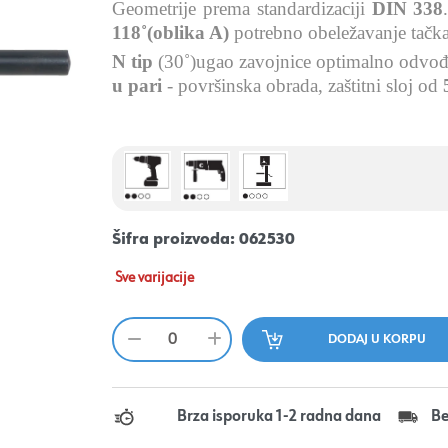
Geometrije prema standardizaciji
DIN 338
118˚(oblika A)
potrebno obeležavanje tačk
N tip
(30˚)ugao zavojnice
optimalno odvođe
u pari
- površinska obrada, zaštitni sloj od
Šifra proizvoda:
062530
Sve varijacije
Brza isporuka 1-2 radna dana
Be