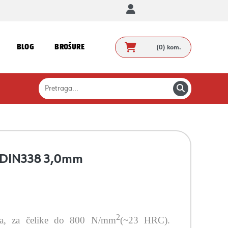
BLOG
BROŠURE
(0)
kom.
l, DIN338 3,0mm
2
ena, za čelike do 800 N/mm
(~23 HRC).