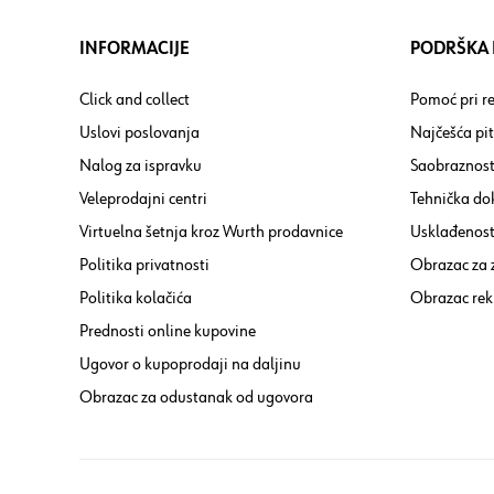
INFORMACIJE
PODRŠKA I
Click and collect
Pomoć pri re
Uslovi poslovanja
Najčešća pi
Nalog za ispravku
Saobraznost
Veleprodajni centri
Tehnička do
Virtuelna šetnja kroz Wurth prodavnice
Usklađenost 
Politika privatnosti
Obrazac za
Politika kolačića
Obrazac rek
Prednosti online kupovine
Ugovor o kupoprodaji na daljinu
Obrazac za odustanak od ugovora