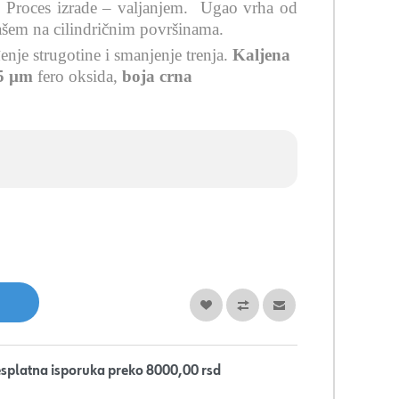
. Proces izrade – valjanjem.
Ugao vrha od
ašem na cilindričnim površinama.
nje strugotine i smanjenje trenja
.
Kaljena
5 µm
fero oksida,
boja crna
splatna isporuka preko 8000,00 rsd