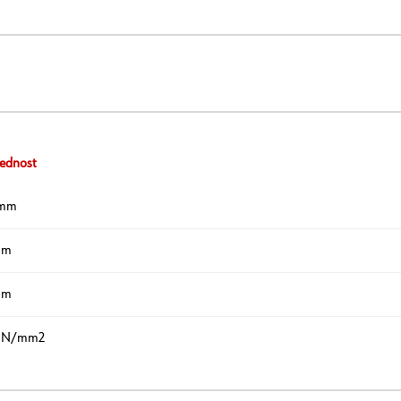
ednost
 mm
mm
mm
 N/mm2