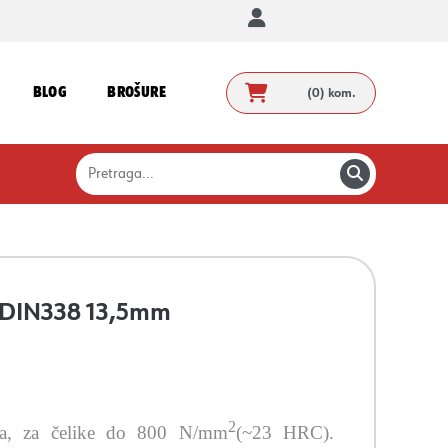
BLOG
BROŠURE
(0)
kom.
, DIN338 13,5mm
2
ena, za čelike do 800 N/mm
(~23 HRC).