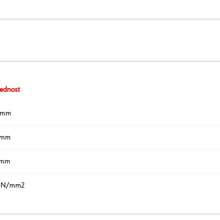
ednost
5 mm
 mm
 mm
 N/mm2