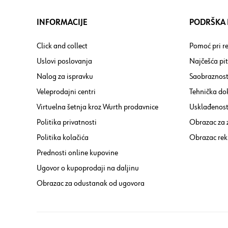
INFORMACIJE
PODRŠKA I
Click and collect
Pomoć pri re
Uslovi poslovanja
Najčešća pi
Nalog za ispravku
Saobraznost
Veleprodajni centri
Tehnička do
Virtuelna šetnja kroz Wurth prodavnice
Usklađenost 
Politika privatnosti
Obrazac za
Politika kolačića
Obrazac rek
Prednosti online kupovine
Ugovor o kupoprodaji na daljinu
Obrazac za odustanak od ugovora