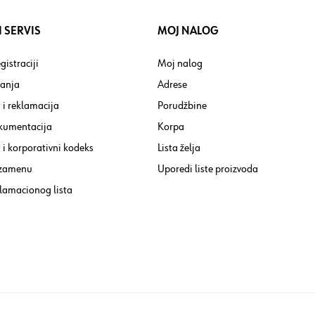
 SERVIS
MOJ NALOG
gistraciji
Moj nalog
tanja
Adrese
 i reklamacija
Porudžbine
kumentacija
Korpa
i korporativni kodeks
Lista želja
 zamenu
Uporedi liste proizvoda
lamacionog lista