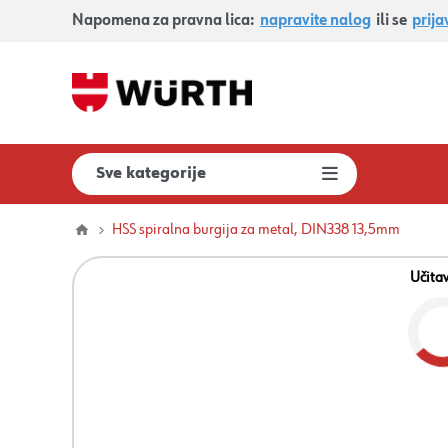
Napomena za pravna lica:
napravite nalog
ili se
prija
Sve kategorije
HSS spiralna burgija za metal, DIN338 13,5mm
Učita