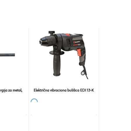
gija za metal,
Električna vibraciona bušilica EDI 13-K