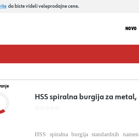
vite
da biste videli veleprodajne cene.
NOVO
vanje
HSS spiralna burgija za metal
HSS spiralna burgija standardnih nam