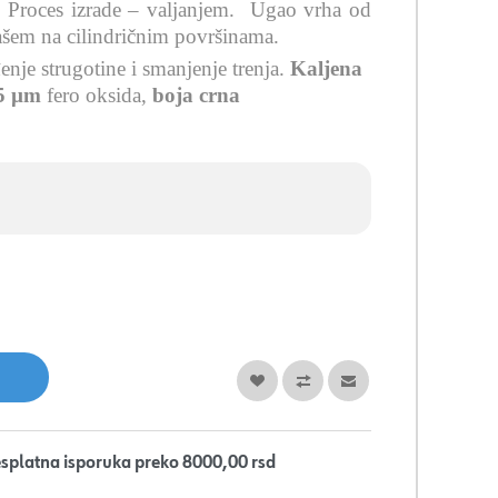
. Proces izrade – valjanjem.
Ugao vrha od
ašem na cilindričnim površinama.
nje strugotine i smanjenje trenja
.
Kaljena
5 µm
fero oksida,
boja crna
splatna isporuka preko 8000,00 rsd