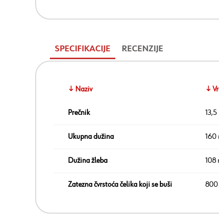
SPECIFIKACIJE
RECENZIJE
↓ Naziv
↓ Vr
Prečnik
13,
Ukupna dužina
160
Dužina žleba
108
Zatezna čvrstoća čelika koji se buši
800