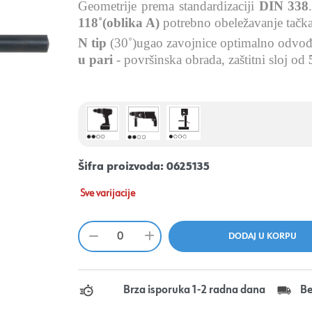
Geometrije prema standardizaciji
DIN 338
118˚(oblika A)
potrebno obeležavanje tačk
N tip
(30˚)ugao zavojnice
optimalno odvođe
u pari
- površinska obrada, zaštitni sloj od
Šifra proizvoda:
0625135
Sve varijacije
Brza isporuka 1-2 radna dana
Be