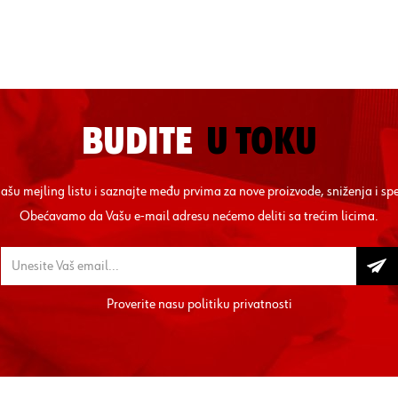
BUDITE
U TOKU
 našu mejling listu i saznajte među prvima za nove proizvode, sniženja i sp
Obećavamo da Vašu e-mail adresu nećemo deliti sa trećim licima.
Proverite nasu
politiku privatnosti