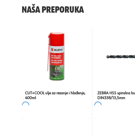
NAŠA PREPORUKA
CUT+COOL ulje za rezanje i hlađenje,
ZEBRA HSS spiralna bur
400ml
DIN338/13,5mm