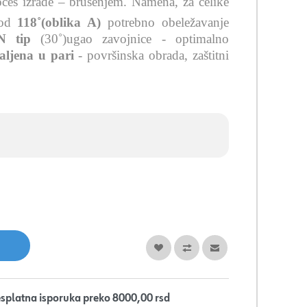
ces izrade – brušenjem.
Namena, za čelike
 od
118˚(oblika A)
potrebno obeležavanje
N tip
(30˚)ugao zavojnice -
optimalno
aljena u pari
- površinska obrada, zaštitni
splatna isporuka preko 8000,00 rsd