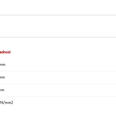
ednost
 mm
 mm
 mm
 N/mm2