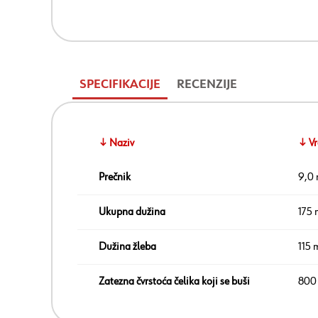
SPECIFIKACIJE
RECENZIJE
↓ Naziv
↓ Vr
Prečnik
9,0
Ukupna dužina
175
Dužina žleba
115
Zatezna čvrstoća čelika koji se buši
800