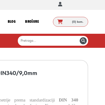
BLOG
BROŠURE
(0)
kom.
, DIN340/9,0mm
trije prema standardizaciji
DIN 340