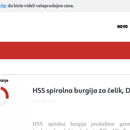
vite
da biste videli veleprodajne cene.
NOVO
vanje
HSS spiralna burgija za čelik
HSS spiralna burgija produžene geome