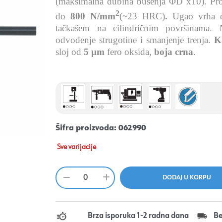
(maksimalna dubina bušenja ΦD x10).
Pro
2
do
800 N/mm
(~23 HRC)
.
Ugao vrha
tačkašem na cilindričnim površinama.
odvođenje strugotine i smanjenje trenja.
K
sloj od
5 µm
fero oksida,
boja crna
.
Šifra proizvoda:
062990
Sve varijacije
Brza isporuka 1-2 radna dana
Be