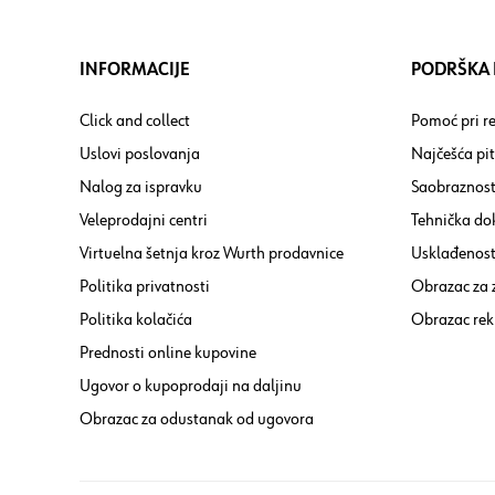
INFORMACIJE
PODRŠKA I
Click and collect
Pomoć pri re
Uslovi poslovanja
Najčešća pi
Nalog za ispravku
Saobraznost
Veleprodajni centri
Tehnička do
Virtuelna šetnja kroz Wurth prodavnice
Usklađenost 
Politika privatnosti
Obrazac za
Politika kolačića
Obrazac rek
Prednosti online kupovine
Ugovor o kupoprodaji na daljinu
Obrazac za odustanak od ugovora