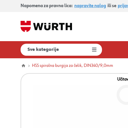
Napomena za pravna lica:
napravite nalog
ili se
prija
Sve kategorije
HSS spiralna burgija za čelik, DIN340/9,0mm
Učita