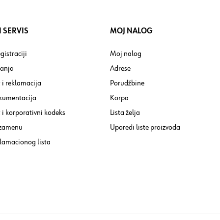
 SERVIS
MOJ NALOG
gistraciji
Moj nalog
tanja
Adrese
 i reklamacija
Porudžbine
kumentacija
Korpa
i korporativni kodeks
Lista želja
 zamenu
Uporedi liste proizvoda
lamacionog lista