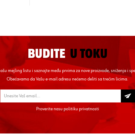
BUDITE
U TOKU
 našu mejling listu i saznajte među prvima za nove proizvode, sniženja i sp
Obećavamo da Vašu e-mail adresu nećemo deliti sa trećim licima.
Proverite nasu
politiku privatnosti