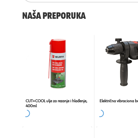
NAŠA PREPORUKA
CUT+COOL ulje za rezanje i hlađenje,
Električna vibraciona b
400ml