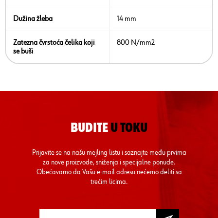
Dužina žleba
14 mm
Zatezna čvrstoća čelika koji
800 N/mm2
se buši
BUDITE
U TOKU
Prijavite se na našu mejling listu i saznajte među prvima
za nove proizvode, sniženja i specijalne ponude.
Obećavamo da Vašu e-mail adresu nećemo deliti sa
trećim licima.