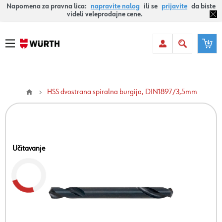
Napomena za pravna lica:
napravite nalog
ili se
prijavite
da biste
videli veleprodajne cene.
HSS dvostrana spiralna burgija, DIN1897/3,5mm
Učitavanje