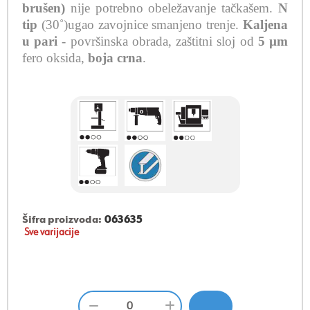
brušen)
nije potrebno obeležavanje tačkašem.
N
tip
(30˚)ugao zavojnice
smanjeno trenje
.
Kaljena
u pari
- površinska obrada, zaštitni sloj od
5 µ
m
fero
oksida
,
boja
crna
.
Šifra proizvoda:
063635
Sve varijacije