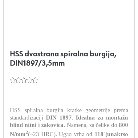
HSS dvostrana spiralna burgija,
DIN1897/3,5mm
HSS spiralna burgija kratke geometrije prema
standardizaciji
DIN 1897
.
Idealna za montažu
blind nitni i zakovica.
Namena, za čelike do
800
2
N/mm
(~23 HRC)
.
Ugao vrha od
118˚(unakrso