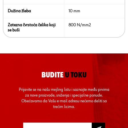
Dužina žleba
10 mm
Zatezna čvrstoća čelika koji
800 N/mm2
se buši
BUDITE
U TOKU
Prijavite se na našu mejling listu i saznajte među prvima
za nove proizvode, sniženja i specijalne ponude.
Obećavamo da Vašu e-mail adresu nećemo deliti sa
trećim licima.