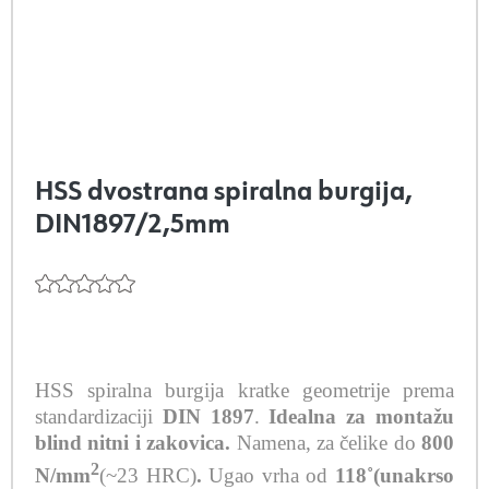
HSS dvostrana spiralna burgija,
DIN1897/2,5mm
HSS spiralna burgija kratke geometrije prema
standardizaciji
DIN 1897
.
Idealna za montažu
blind nitni i zakovica.
Namena, za čelike do
800
2
N/mm
(~23 HRC)
.
Ugao vrha od
118˚(unakrso