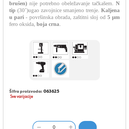
brušen)
nije potrebno obeležavanje tačkašem.
N
tip
(30˚)ugao zavojnice
smanjeno trenje
.
Kaljena
u pari
- površinska obrada, zaštitni sloj od
5 µ
m
fero
oksida
,
boja
crna
.
Šifra proizvoda:
063625
Sve varijacije