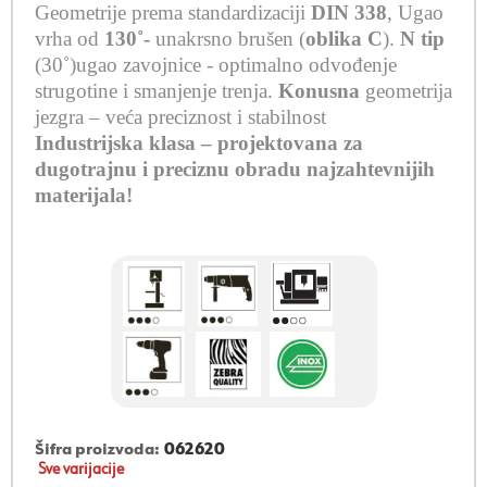
Geometrije prema standardizaciji
DIN 338
,
Ugao
vrha od
130˚-
unakrsno brušen (
oblika C
).
N tip
(30˚)ugao zavojnice -
optimalno odvođenje
strugotine i smanjenje trenja
.
Konusna
geometrija
jezgra – veća preciznost i stabilnost
Industrijska klasa – projektovana za
dugotrajnu i preciznu obradu najzahtevnijih
materijala!
Šifra proizvoda:
062620
Sve varijacije