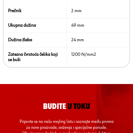
Prečnik
2 mm
Ukupna dužina
49 mm
Dužina žleba
24 mm
Zatezna čvrstoća čelika koji
1200 N/mm2
se buši
BUDITE
U TOKU
Prijavite se na našu mejling listu i saznajte među prvima
za nove proizvode, sniženja i specijalne ponude.