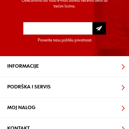
Obećavamo da Vašu e-mail adresu nećemo deliti sa
trećim licima.
Proverite nasu
politiku privatnosti
INFORMACIJE
PODRŠKA I SERVIS
MOJ NALOG
KONTAKT