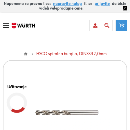
Napomena za pravna lica:
napravite nalog
ili se
prijavite
da biste
videli veleprodajne cene.
HSCO spiralna burgija, DIN338 2,0mm
Učitavanje