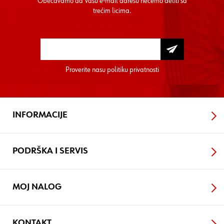
Obećavamo da Vašu e-mail adresu nećemo deliti sa
trećim licima.
Proverite nasu
politiku privatnosti
INFORMACIJE
PODRŠKA I SERVIS
MOJ NALOG
KONTAKT