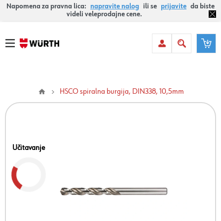
Napomena za pravna lica:
napravite nalog
ili se
prijavite
da biste
videli veleprodajne cene.
HSCO spiralna burgija, DIN338, 10,5mm
Učitavanje