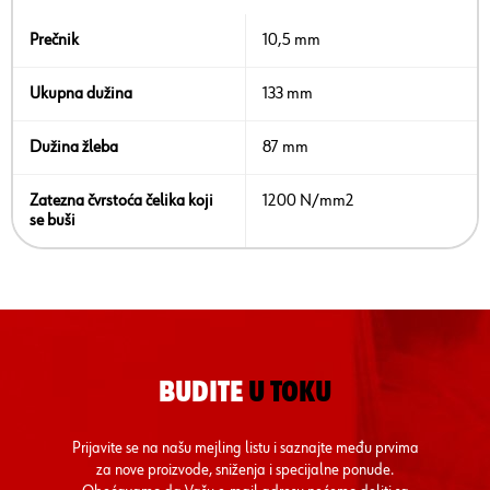
Prečnik
10,5 mm
Ukupna dužina
133 mm
Dužina žleba
87 mm
Zatezna čvrstoća čelika koji
1200 N/mm2
se buši
BUDITE
U TOKU
Prijavite se na našu mejling listu i saznajte među prvima
za nove proizvode, sniženja i specijalne ponude.