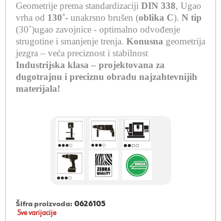
Geometrije prema standardizaciji
DIN 338
,
Ugao
vrha od
130˚-
unakrsno brušen (
oblika C
).
N tip
(30˚)ugao zavojnice -
optimalno odvođenje
strugotine i smanjenje trenja
.
Konusna
geometrija
jezgra – veća preciznost i stabilnost
Industrijska klasa – projektovana za
dugotrajnu i preciznu obradu najzahtevnijih
materijala!
Šifra proizvoda:
0626105
Sve varijacije