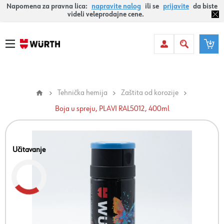
Napomena za pravna lica:
napravite nalog
ili se
prijavite
da biste
videli veleprodajne cene.
Tehnička hemija
Zaštita od korozije
Boja u spreju, PLAVI RAL5012, 400ml
Učitavanje