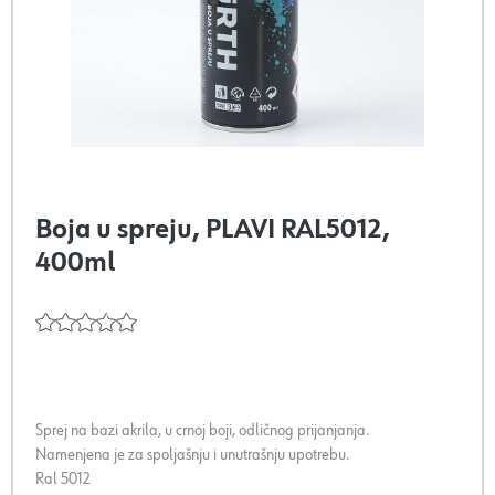
Boja u spreju, PLAVI RAL5012,
400ml
Sprej na bazi akrila, u crnoj boji, odličnog prijanjanja.
Namenjena je za spoljašnju i unutrašnju upotrebu.
Ral 5012