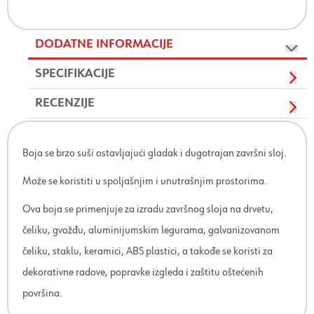
DODATNE INFORMACIJE
SPECIFIKACIJE
RECENZIJE
Boja se brzo suši ostavljajući gladak i dugotrajan završni sloj.
Može se koristiti u spoljašnjim i unutrašnjim prostorima.
Ova boja se primenjuje za izradu završnog sloja na drvetu,
čeliku, gvožđu, aluminijumskim legurama, galvanizovanom
čeliku, staklu, keramici, ABS plastici, a takođe se koristi za
dekorativne radove, popravke izgleda i zaštitu oštećenih
površina.