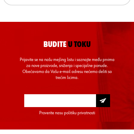
BUDITE
U TOKU
Prijavite se na našu mejling listu i saznajte među prvima
za nove proizvode, sniženja i specijalne ponude.
Obećavamo da Vašu e-mail adresu nećemo deliti sa
trećim licima.
Proverite nasu
politiku privatnosti