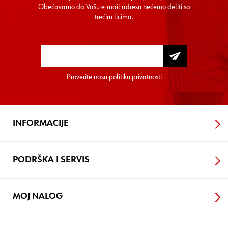
Obećavamo da Vašu e-mail adresu nećemo deliti sa
trećim licima.
Proverite nasu
politiku privatnosti
INFORMACIJE
PODRŠKA I SERVIS
MOJ NALOG