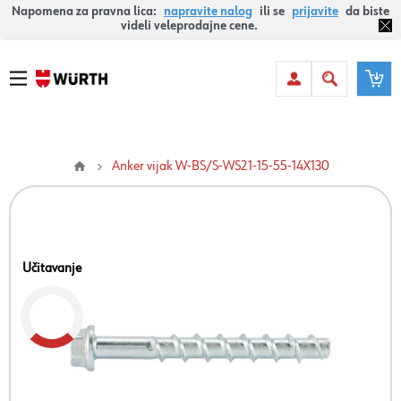
Napomena za pravna lica:
napravite nalog
ili se
prijavite
da biste
videli veleprodajne cene.
Anker vijak W-BS/S-WS21-15-55-14X130
Učitavanje