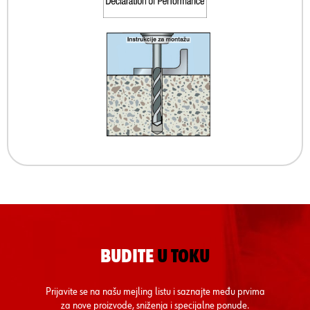
BUDITE
U TOKU
Prijavite se na našu mejling listu i saznajte među prvima
za nove proizvode, sniženja i specijalne ponude.