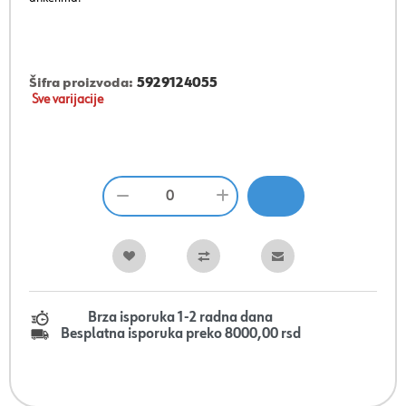
Šifra proizvoda:
5929124055
Sve varijacije
Brza isporuka 1-2 radna dana
Besplatna isporuka preko 8000,00 rsd