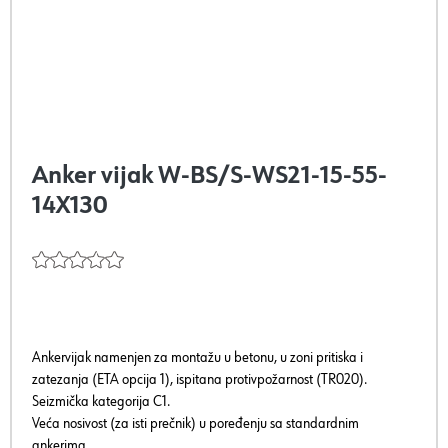
Anker vijak W-BS/S-WS21-15-55-
14X130
Ankervijak namenjen za montažu u betonu, u zoni pritiska i
zatezanja (ETA opcija 1), ispitana protivpožarnost (TR020).
Seizmička kategorija C1.
Veća nosivost (za isti prečnik) u poređenju sa standardnim
ankerima.