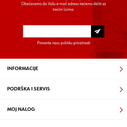
Obećavamo da Vašu e-mail adresu nećemo deliti sa
trećim licima.
Proverite nasu
politiku privatnosti
INFORMACIJE
PODRŠKA I SERVIS
MOJ NALOG