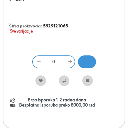
Šifra proizvoda:
5929121065
Sve varijacije
Brza isporuka 1-2 radna dana
Besplatna isporuka preko 8000,00 rsd