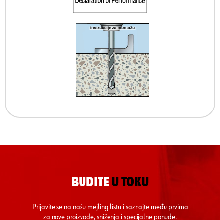
BUDITE
U TOKU
Prijavite se na našu mejling listu i saznajte među prvima
za nove proizvode, sniženja i specijalne ponude.