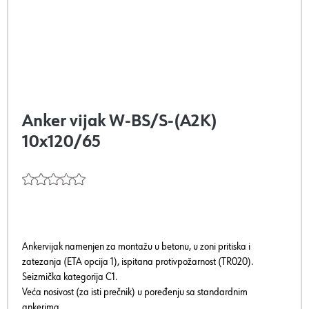
Anker vijak W-BS/S-(A2K)
10x120/65
Ankervijak namenjen za montažu u betonu, u zoni pritiska i
zatezanja (ETA opcija 1), ispitana protivpožarnost (TR020).
Seizmička kategorija C1.
Veća nosivost (za isti prečnik) u poređenju sa standardnim
ankerima.