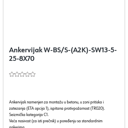
Ankervijak W-BS/S-(A2K)-SW13-5-
25-8X70
Ankervijak namenjen za montažu u betonu, u zoni pritiska i
zatezanja (ETA opcija 1), ispitana protivpožarnost (TR020).
Seizmička kategorija C1.
Veća nosivost (za isti prečnik) u poređenju sa standardnim
ankerima.