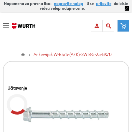
Napomena za pravna lica:
napravite nalog
ili se
prijavite
da biste
videli veleprodajne cene.
Ankervijak W-BS/S-(A2K)-SW13-5-25-8X70
Učitavanje