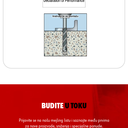
BUDITE
U TOKU
Prijavite se na našu mejling listu i saznajte među prvima
za nove proizvode, sniženja i specijalne ponude.