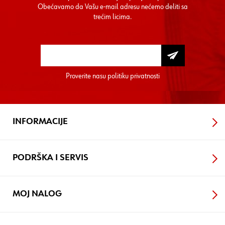
Obećavamo da Vašu e-mail adresu nećemo deliti sa
trećim licima.
Proverite nasu
politiku privatnosti
INFORMACIJE
PODRŠKA I SERVIS
MOJ NALOG