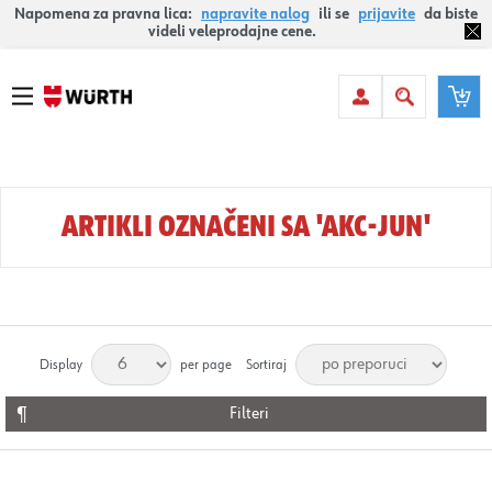
Napomena za pravna lica:
napravite nalog
ili se
prijavite
da biste
videli veleprodajne cene.
ARTIKLI OZNAČENI SA 'AKC-JUN'
Display
per page
Sortiraj
Filteri