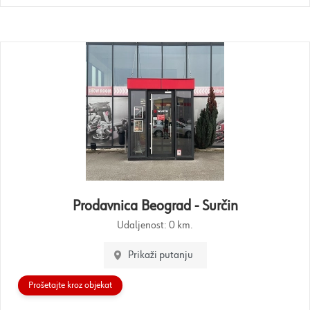
Prodavnica Beograd - Surčin
Udaljenost:
0 km.
Prikaži putanju
Prošetajte kroz objekat