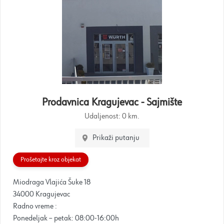
Prodavnica Kragujevac - Sajmište
Udaljenost:
0 km.
Prikaži putanju
Prošetajte kroz objekat
Miodraga Vlajića Šuke 18
34000 Kragujevac
Radno vreme :
Ponedeljak – petak: 08:00-16:00h