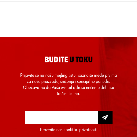
BUDITE
U TOKU
Prijavite se na našu mejling listu i saznajte među prvima
za nove proizvode, sniženja i specijalne ponude.
Obećavamo da Vašu e-mail adresu nećemo deliti sa
trećim licima.
Proverite nasu
politiku privatnosti