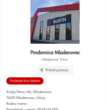
Prodavnica Mladenovac
Udaljenost:
0 km.
Prikaži putanju
Prošetajte kroz objekat
Kralja Petra I 46, Mladenovac
11400 Mladenovac, Srbija
Radno vreme :
Ponedeljak – petak: 08:00-16:00h