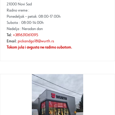
21000 Novi Sad
Radno vreme :
Ponedeljak – petak: 08:00-17:00h
Subota : 08:00-14:00h
Nedelja : Neradan dan
Tel:
+381631061095
Email:
pickandgo18@wurth.rs
Tokom jula i avgusta ne radimo subotom.