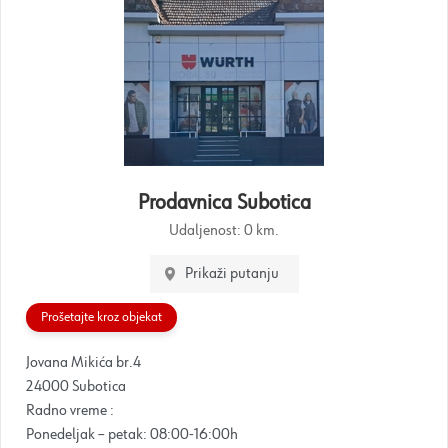
Prodavnica Subotica
Udaljenost:
0 km.
Prikaži putanju
Prošetajte kroz objekat
Jovana Mikića br.4
24000 Subotica
Radno vreme :
Ponedeljak – petak: 08:00-16:00h