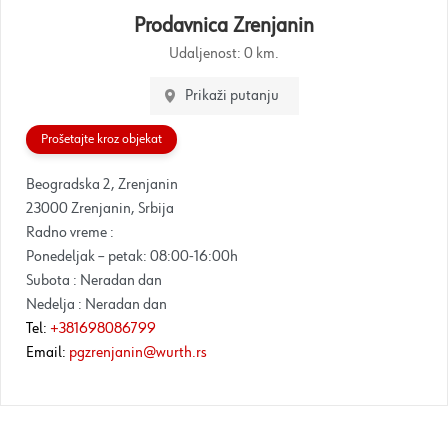
Prodavnica Zrenjanin
Udaljenost:
0 km.
Prikaži putanju
Prošetajte kroz objekat
Beogradska 2, Zrenjanin
23000 Zrenjanin, Srbija
Radno vreme :
Ponedeljak – petak: 08:00-16:00h
Subota : Neradan dan
Nedelja : Neradan dan
Tel:
+381698086799
Email:
pgzrenjanin@wurth.rs