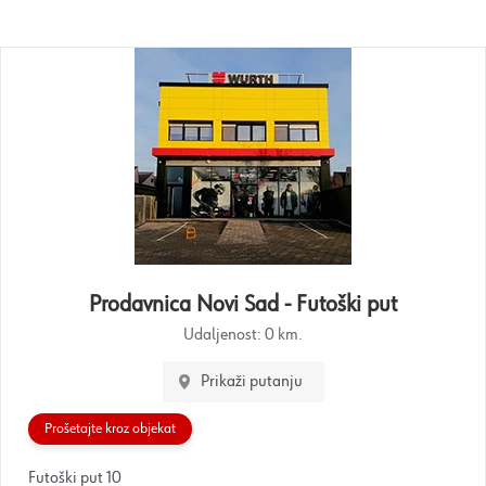
Prodavnica Novi Sad - Futoški put
Udaljenost:
0 km.
Prikaži putanju
Prošetajte kroz objekat
Futoški put 10