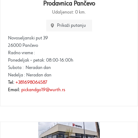
Prodavnica Pančevo
Udaljenost:
0 km.
Prikaži putanju
Novoseljanski put 39
26000 Pančevo
Radno vreme :
Ponedeljak – petak: 08:00-16:00h
Subota : Neradan dan
Nedelja : Neradan dan
Tel:
+381698064587
Email:
pickandgo19@wurth.rs