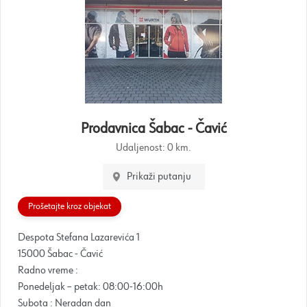
Prodavnica Šabac - Čavić
Udaljenost:
0 km.
Prikaži putanju
Prošetajte kroz objekat
Despota Stefana Lazarevića 1
15000 Šabac - Čavić
Radno vreme :
Ponedeljak – petak: 08:00-16:00h
Subota : Neradan dan