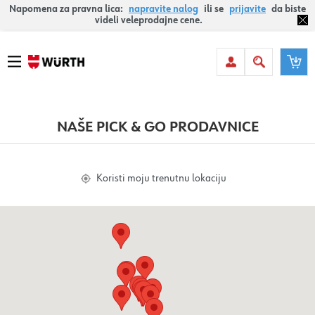
Napomena za pravna lica:
napravite nalog
ili se
prijavite
da biste
videli veleprodajne cene.
NAŠE PICK & GO PRODAVNICE
Koristi moju trenutnu lokaciju