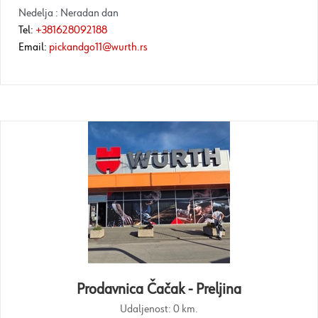
Nedelja : Neradan dan
Tel:
+381628092188
Email:
pickandgo11@wurth.rs
Prodavnica Čačak - Preljina
Udaljenost:
0 km.