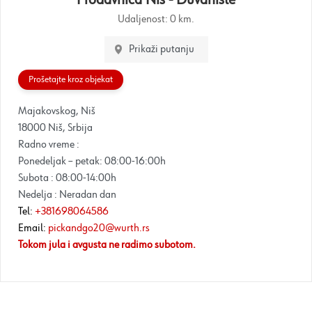
Udaljenost:
0 km.
Prikaži putanju
Prošetajte kroz objekat
Majakovskog, Niš
18000 Niš, Srbija
Radno vreme :
Ponedeljak – petak: 08:00-16:00h
Subota : 08:00-14:00h
Nedelja : Neradan dan
Tel:
+381698064586
Email:
pickandgo20@wurth.rs
Tokom jula i avgusta ne radimo subotom.