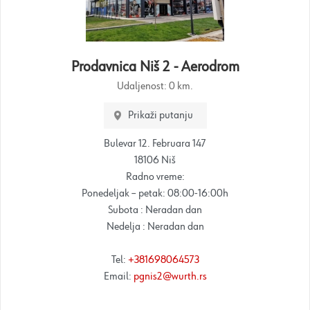
Prodavnica Niš 2 - Aerodrom
Udaljenost:
0 km.
Prikaži putanju
Bulevar 12. Februara 147
18106 Niš
Radno vreme:
Ponedeljak – petak: 08:00-16:00h
Subota : Neradan dan
Nedelja : Neradan dan
Tel:
+381698064573
Email:
pgnis2@wurth.rs