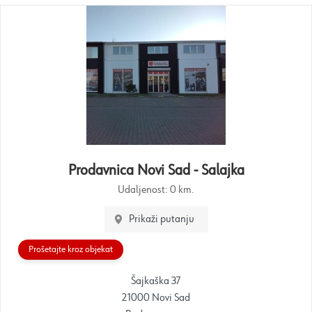
Prodavnica Novi Sad - Salajka
Udaljenost:
0 km.
Prikaži putanju
Prošetajte kroz objekat
Šajkaška 37
21000 Novi Sad