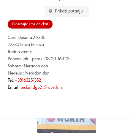
Prikaži putanju
Prošetajte kroz objekat
Cara Dušana 21-23L
22330 Nova Pazova
Radno vreme :
Ponedeljak – petak: 08:00-16:00h
Subota : Neradan dan
Nedelja : Neradan dan
Tel:
+38163251352
Email:
pickandgo21@wurth.rs