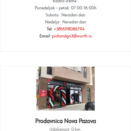
Radno vreme :
Ponedeljak – petak: 07:00-16:00h
Subota : Neradan dan
Nedelja : Neradan dan
Tel:
+381698086794
Email:
pickandgo3@wurth.rs
Prodavnica Nova Pazova
Udaljenost:
0 km.