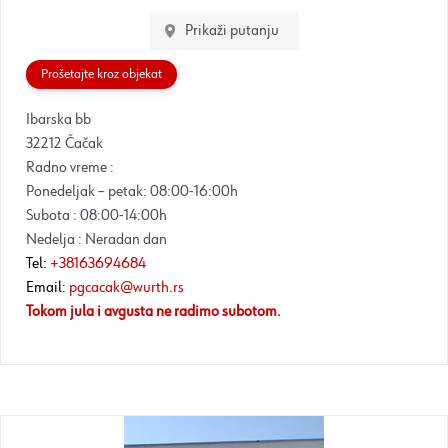
Prikaži putanju
Prošetajte kroz objekat
Ibarska bb
32212 Čačak
Radno vreme :
Ponedeljak – petak: 08:00-16:00h
Subota : 08:00-14:00h
Nedelja : Neradan dan
Tel:
+38163694684
Email:
pgcacak@wurth.rs
Tokom jula i avgusta ne radimo subotom.