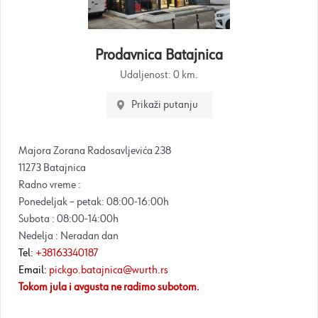
Prodavnica Batajnica
Udaljenost:
0 km.
Prikaži putanju
Majora Zorana Radosavljevića 238
11273 Batajnica
Radno vreme :
Ponedeljak – petak: 08:00-16:00h
Subota : 08:00-14:00h
Nedelja : Neradan dan
Tel:
+38163340187
Email:
pickgo.batajnica@wurth.rs
Tokom jula i avgusta ne radimo subotom.