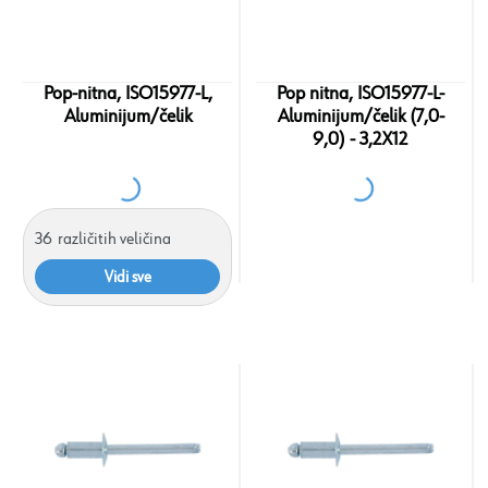
Pop-nitna, ISO15977-L,
Pop nitna, ISO15977-L-
Aluminijum/čelik
Aluminijum/čelik (7,0-
9,0) - 3,2X12
36
različitih veličina
Vidi sve