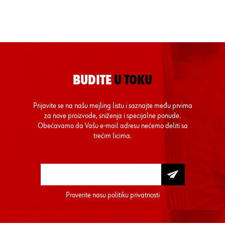
BUDITE
U TOKU
Prijavite se na našu mejling listu i saznajte među prvima
za nove proizvode, sniženja i specijalne ponude.
Obećavamo da Vašu e-mail adresu nećemo deliti sa
trećim licima.
Proverite nasu
politiku privatnosti