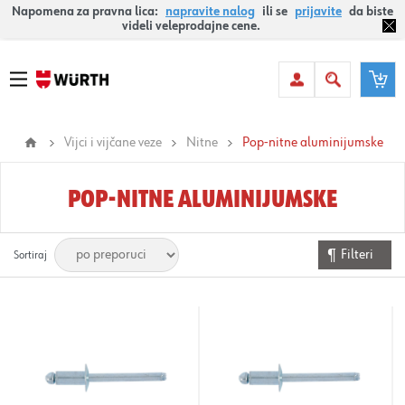
Napomena za pravna lica:
napravite nalog
ili se
prijavite
da biste
videli veleprodajne cene.
Vijci i vijčane veze
Nitne
Pop-nitne aluminijumske
POP-NITNE ALUMINIJUMSKE
Filteri
Sortiraj