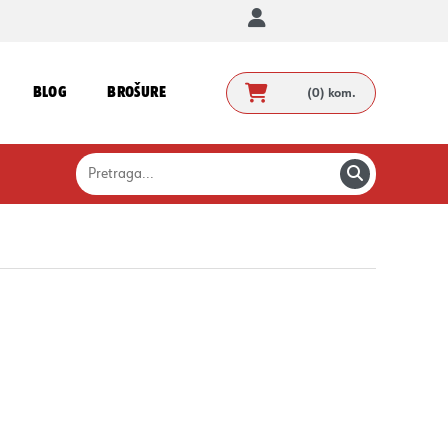
BLOG
BROŠURE
(0)
kom.