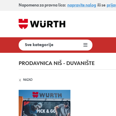
Napomena za pravna lica:
napravite nalog
ili se
prija
Sve kategorije
PRODAVNICA NIŠ - DUVANIŠTE
NAZAD