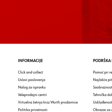
INFORMACIJE
PODRŠKA I
Click and collect
Pomoć pri re
Uslovi poslovanja
Najčešća pi
Nalog za ispravku
Saobraznost
Veleprodajni centri
Tehnička do
Virtuelna šetnja kroz Wurth prodavnice
Usklađenost 
Politika privatnosti
Obrazac za