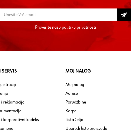
Proverite nasu
politiku privatnosti
 SERVIS
MOJ NALOG
gistraciji
Moj nalog
tanja
Adrese
 i reklamacija
Porudžbine
kumentacija
Korpa
i korporativni kodeks
Lista želja
 zamenu
Uporedi liste proizvoda