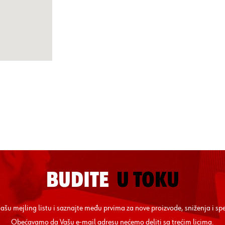
BUDITE
U TOKU
 našu mejling listu i saznajte među prvima za nove proizvode, sniženja i sp
Obećavamo da Vašu e-mail adresu nećemo deliti sa trećim licima.