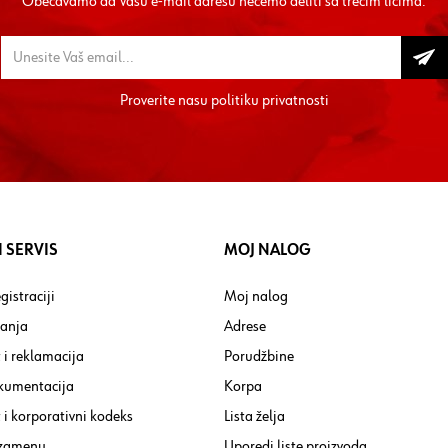
Obećavamo da Vašu e-mail adresu nećemo deliti sa trećim licima.
Proverite nasu
politiku privatnosti
 SERVIS
MOJ NALOG
gistraciji
Moj nalog
tanja
Adrese
 i reklamacija
Porudžbine
kumentacija
Korpa
i korporativni kodeks
Lista želja
 zamenu
Uporedi liste proizvoda