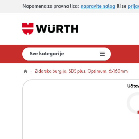
Napomena za pravna lica:
napravite nalog
ili se
prija
Sve kategorije
Zidarska burgija, SDS plus, Optimum, 6x160mm
Učita