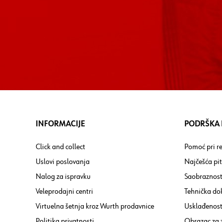
INFORMACIJE
PODRŠKA I
Click and collect
Pomoć pri re
Uslovi poslovanja
Najčešća pi
Nalog za ispravku
Saobraznost
Veleprodajni centri
Tehnička do
Virtuelna šetnja kroz Wurth prodavnice
Usklađenost 
Politika privatnosti
Obrazac za