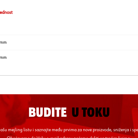
ednost
 mm
 mm
BUDITE
U TOKU
 našu mejling listu i saznajte među prvima za nove proizvode, sniženja i sp