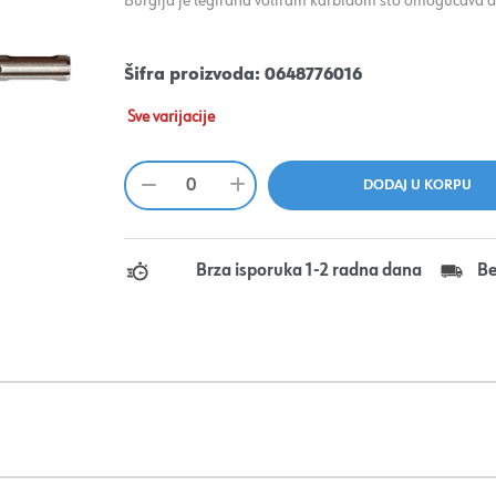
Burgija je legirana volfram karbidom što omogućava du
Šifra proizvoda:
0648776016
Sve varijacije
Brza isporuka 1-2 radna dana
Be