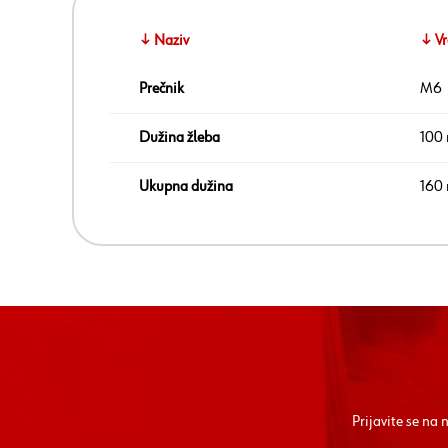
↓ Naziv
↓ Vr
Prečnik
M6
Dužina žleba
100
Ukupna dužina
160
Prijavite se na