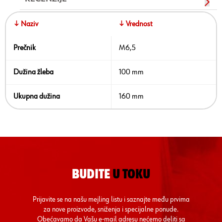
↓ Naziv
↓ Vrednost
Prečnik
M6,5
Dužina žleba
100 mm
Ukupna dužina
160 mm
BUDITE
U TOKU
Prijavite se na našu mejling listu i saznajte među prvima
za nove proizvode, sniženja i specijalne ponude.
Obećavamo da Vašu e-mail adresu nećemo deliti sa