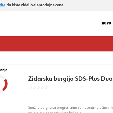
vite
da biste videli veleprodajne cene.
NOVO
vanje
Zidarska burgija SDS-Plus Du
Snažna burgija sa progresivnim samocentrirajućim vrho