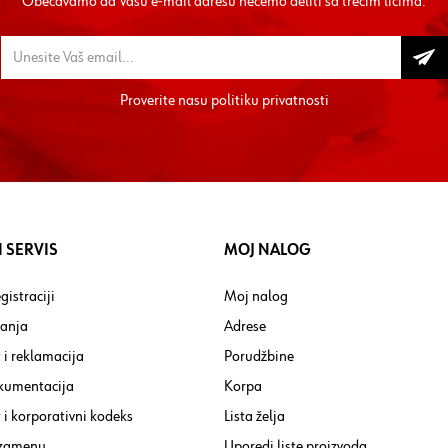
Obećavamo da Vašu e-mail adresu nećemo deliti sa trećim licima.
Proverite nasu
politiku privatnosti
 SERVIS
MOJ NALOG
gistraciji
Moj nalog
tanja
Adrese
 i reklamacija
Porudžbine
kumentacija
Korpa
i korporativni kodeks
Lista želja
 zamenu
Uporedi liste proizvoda