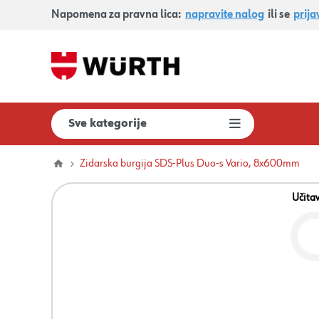
Napomena za pravna lica:
napravite nalog
ili se
prija
Sve kategorije
Zidarska burgija SDS-Plus Duo-s Vario, 8x600mm
Učita