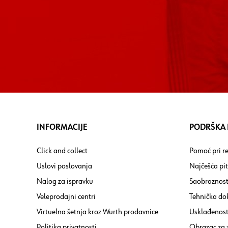
INFORMACIJE
PODRŠKA I
Click and collect
Pomoć pri re
Uslovi poslovanja
Najčešća pi
Nalog za ispravku
Saobraznost
Veleprodajni centri
Tehnička do
Virtuelna šetnja kroz Wurth prodavnice
Usklađenost 
Politika privatnosti
Obrazac za