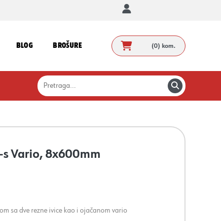
BLOG
BROŠURE
(0)
kom.
o-s Vario, 8x600mm
m sa dve rezne ivice kao i ojačanom vario