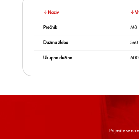
↓ Naziv
↓ Vr
Prečnik
M8
Dužina žleba
540
Ukupna dužina
600
Prijavite se na