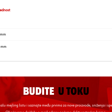
ednost
 mm
 mm
BUDITE
U TOKU
 našu mejling listu i saznajte među prvima za nove proizvode, sniženja i sp