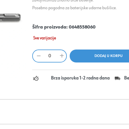
zavojnicomza znatno brže bušenje.
Posebno pogodna za baterijske udarne bušilice.
Šifra proizvoda:
0648558060
Sve varijacije
Brza isporuka 1-2 radna dana
Be