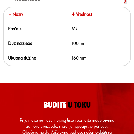
↓ Naziv
↓ Vrednost
Prečnik
M7
Dužina žleba
100 mm
Ukupna dužina
160 mm
BUDITE
U TOKU
Prijavite se na našu mejling listu i saznajte među prvima
za nove proizvode, sniženja i specijalne ponude.
Obećavamo da Vašu e-mail adresu nećemo deliti sa