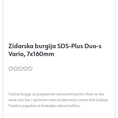
Zidarska burgija SDS-Plus Duo-s
Vario, 7x160mm
Snažna burgija sa progresivnim samocentrirajućim vrhom sa dve
rezne ivice kao i ojačanom vario zavojnicomza znatno brže bušenje.
Posebno pogodna za baterijske udarne bušilice.