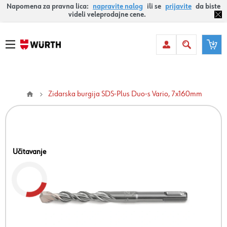
Napomena za pravna lica:
napravite nalog
ili se
prijavite
da biste
videli veleprodajne cene.
Zidarska burgija SDS-Plus Duo-s Vario, 7x160mm
Učitavanje