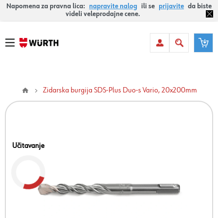
Napomena za pravna lica:
napravite nalog
ili se
prijavite
da biste
videli veleprodajne cene.
Zidarska burgija SDS-Plus Duo-s Vario, 20x200mm
Učitavanje