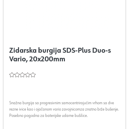
Zidarska burgija SDS-Plus Duo-s
Vario, 20x200mm
Snažna burgija sa progresivnim samocentrirajućim vrhom sa dve
rezne ivice kao i ojačanom vario zavojnicomza znatno brže bušenje.
Posebno pogodna za baterijske udarne bušilice.