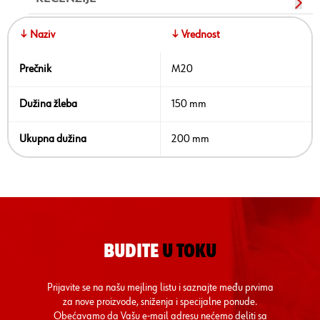
↓ Naziv
↓ Vrednost
Prečnik
M20
Dužina žleba
150 mm
Ukupna dužina
200 mm
BUDITE
U TOKU
Prijavite se na našu mejling listu i saznajte među prvima
za nove proizvode, sniženja i specijalne ponude.
Obećavamo da Vašu e-mail adresu nećemo deliti sa