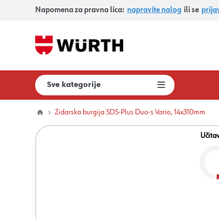
Napomena za pravna lica:
napravite nalog
ili se
prija
Sve kategorije
Zidarska burgija SDS-Plus Duo-s Vario, 14x310mm
Učita