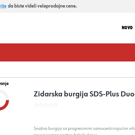
vite
da biste videli veleprodajne cene.
NOVO
vanje
Zidarska burgija SDS-Plus Du
Snažna burgija sa progresivnim samocentrirajućim vrho