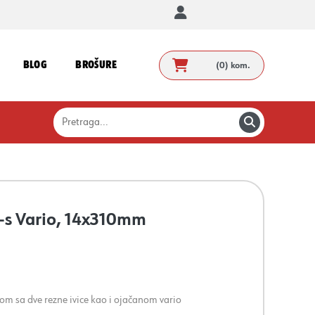
BLOG
BROŠURE
(0)
kom.
o-s Vario, 14x310mm
m sa dve rezne ivice kao i ojačanom vario