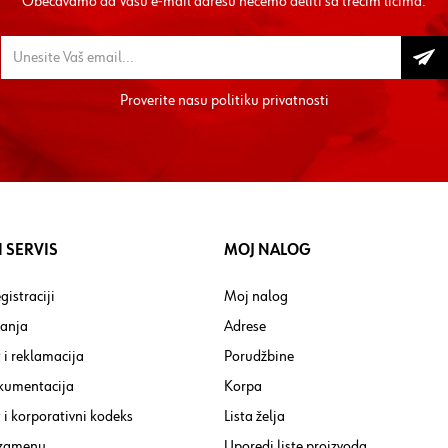
Obećavamo da Vašu e-mail adresu nećemo deliti sa trećim licima.
Proverite nasu
politiku privatnosti
 SERVIS
MOJ NALOG
gistraciji
Moj nalog
tanja
Adrese
 i reklamacija
Porudžbine
kumentacija
Korpa
i korporativni kodeks
Lista želja
 zamenu
Uporedi liste proizvoda