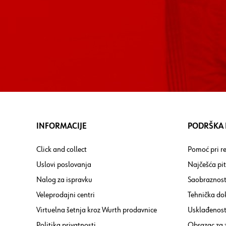
INFORMACIJE
PODRŠKA I
Click and collect
Pomoć pri re
Uslovi poslovanja
Najčešća pi
Nalog za ispravku
Saobraznost
Veleprodajni centri
Tehnička do
Virtuelna šetnja kroz Wurth prodavnice
Usklađenost 
Politika privatnosti
Obrazac za