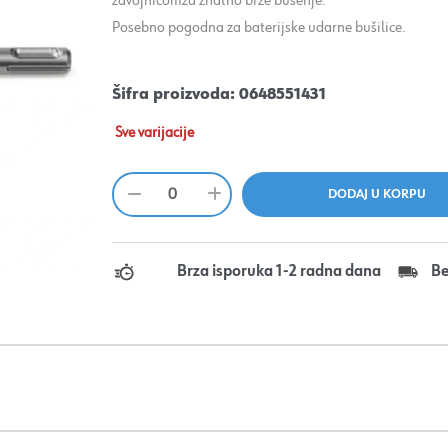
zavojnicomza znatno brže bušenje.
Posebno pogodna za baterijske udarne bušilice.
Šifra proizvoda:
0648551431
Sve varijacije
Brza isporuka 1-2 radna dana
Be