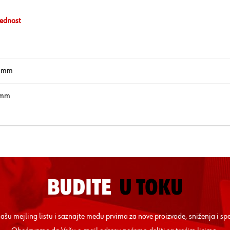
ednost
 mm
 mm
BUDITE
U TOKU
 našu mejling listu i saznajte među prvima za nove proizvode, sniženja i sp