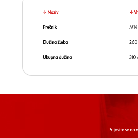
↓ Naziv
↓ Vr
Prečnik
M14
Dužina žleba
260
Ukupna dužina
310
Prijavite se na