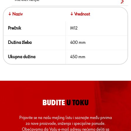
↓ Naziv
↓ Vrednost
Prečnik
M12
Dužina žleba
400 mm
Ukupna dužina
450 mm
BUDITE
U TOKU
Prijavite se na našu mejling listu i saznajte među prvima
za nove proizvode, sniženja i specijalne ponude.
Obećavamo da Vašu e-mail adresu nećemo deliti sa