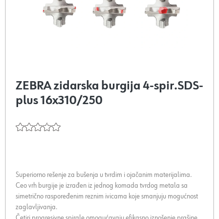
ZEBRA zidarska burgija 4-spir.SDS-
plus 16x310/250
Superiorno rešenje za bušenja u tvrdim i ojačanim materijalima.
Ceo vrh burgije je izrađen iz jednog komada tvrdog metala sa
simetrično raspoređenim reznim ivicama koje smanjuju mogućnost
zaglavljivanja.
Četiri progresivne spirale omogućavaju efikasno iznošenje prašine