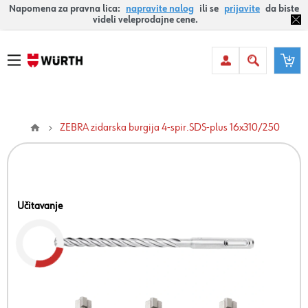
Napomena za pravna lica:
napravite nalog
ili se
prijavite
da biste
videli veleprodajne cene.
ZEBRA zidarska burgija 4-spir.SDS-plus 16x310/250
Učitavanje