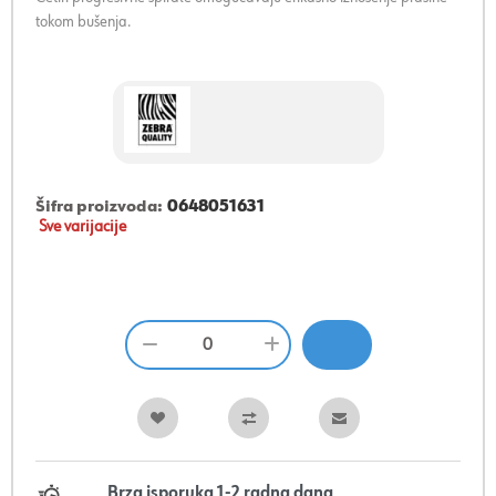
tokom bušenja.
Šifra proizvoda:
0648051631
Sve varijacije
Brza isporuka 1-2 radna dana