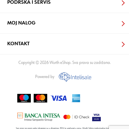
PODRŠKA I SERVIS
MOJ NALOG
KONTAKT
Copyright © 2026 Wurth eShop. Sva prava su zadržana.
Powered by
Sve cene na ovom sajtu iskazane su u dinarima. PDV je uračunat u cenu. Wurth Srbija maksimalno koristi