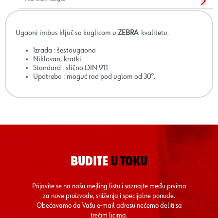
Ugaoni imbus ključ sa kuglicom u
ZEBRA
kvalitetu.
Izrada : šestougaona
Niklovan, kratki.
Standard : slično DIN 911
Upotreba : moguć rad pod uglom od 30°.
BUDITE
U TOKU
Prijavite se na našu mejling listu i saznajte među prvima
za nove proizvode, sniženja i specijalne ponude.
Obećavamo da Vašu e-mail adresu nećemo deliti sa
trećim licima.