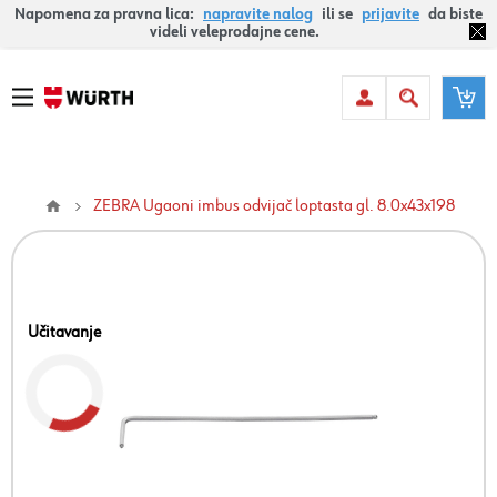
Napomena za pravna lica:
napravite nalog
ili se
prijavite
da biste
videli veleprodajne cene.
ZEBRA Ugaoni imbus odvijač loptasta gl. 8.0x43x198
Učitavanje