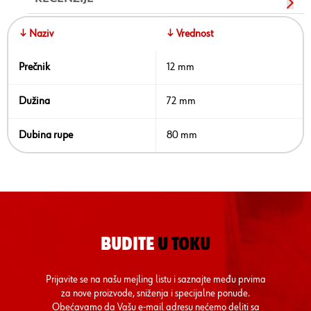
↓ Naziv
↓ Vrednost
Prečnik
12 mm
Dužina
72 mm
Dubina rupe
80 mm
BUDITE
U TOKU
Prijavite se na našu mejling listu i saznajte među prvima
za nove proizvode, sniženja i specijalne ponude.
Obećavamo da Vašu e-mail adresu nećemo deliti sa