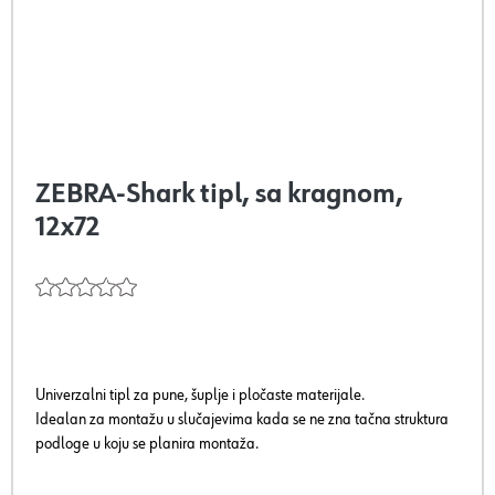
ZEBRA-Shark tipl, sa kragnom,
12x72
Univerzalni tipl za pune, šuplje i pločaste materijale.
Idealan za montažu u slučajevima kada se ne zna tačna struktura
podloge u koju se planira montaža.