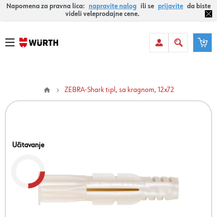
Napomena za pravna lica:
napravite nalog
ili se
prijavite
da biste
videli veleprodajne cene.
ZEBRA-Shark tipl, sa kragnom, 12x72
Učitavanje