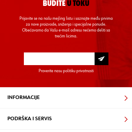
BUDITE
U TOKU
Prijavite se na našu mejling listu i saznajte među prvima
za nove proizvode, sniženja i specijalne ponude.
Obećavamo da Vašu e-mail adresu nećemo deliti sa
trećim licima.
Proverite nasu
politiku privatnosti
INFORMACIJE
PODRŠKA I SERVIS