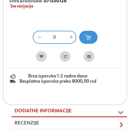
Šifra proizvoda:
071330126
Sve varijacije
Brza isporuka 1-2 radna dana
Besplatna isporuka preko 8000,00 rsd
DODATNE INFORMACIJE
RECENZIJE