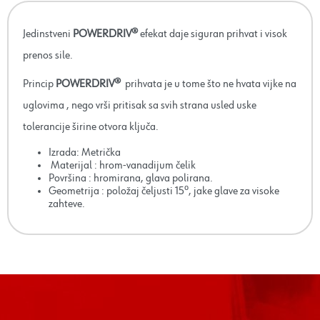
Jedinstveni
POWERDRIV®
efekat daje siguran prihvat i visok
prenos sile.
Princip
POWERDRIV®
prihvata je u tome što ne hvata vijke na
uglovima , nego vrši pritisak sa svih strana usled uske
tolerancije širine otvora ključa.
Izrada: Metrička
Materijal : hrom-vanadijum čelik
Površina : hromirana, glava polirana.
Geometrija : položaj čeljusti 15⁰, jake glave za visoke
zahteve.