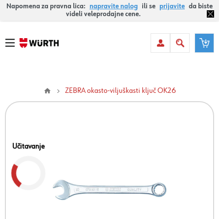
Napomena za pravna lica:
napravite nalog
ili se
prijavite
da biste
videli veleprodajne cene.
ZEBRA okasto-viljuškasti ključ OK26
Učitavanje