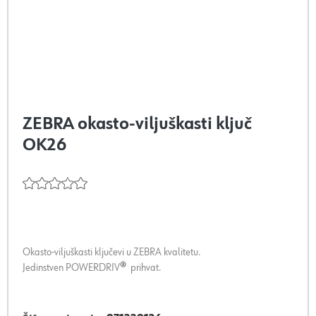
ZEBRA okasto-viljuškasti ključ
OK26
Okasto-viljuškasti ključevi u ZEBRA kvalitetu.
Jedinstven POWERDRIV
®
prihvat.