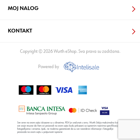
MOJ NALOG
KONTAKT
Copyright © 2026 Wurth eShop. Sva prava su zadržana.
Powered by
Sve cene na ovom sajtu iskazane su u dinarima. PDV je uračunat u cenu. Wurth Srbija maksimalno koristi
sve svoje resurse da Vam svi proizvodi na ovom sajtu budu prikazani sa ispravnim nazivima specifikacija,
fotografijama i cenama. Ipak, ne možemo garantovati da su sve navedene informacije i fotografije
proizvoda na ovom sajtu u potpunosti ispravne