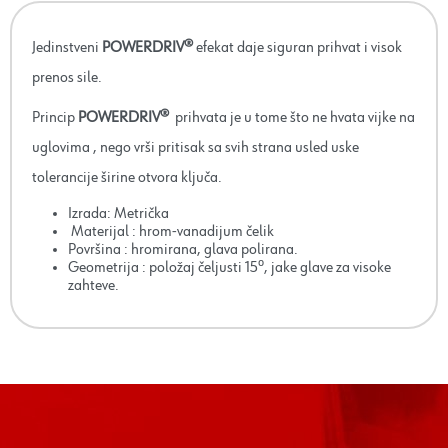
Jedinstveni
POWERDRIV®
efekat daje siguran prihvat i visok
prenos sile.
Princip
POWERDRIV®
prihvata je u tome što ne hvata vijke na
uglovima , nego vrši pritisak sa svih strana usled uske
tolerancije širine otvora ključa.
Izrada: Metrička
Materijal : hrom-vanadijum čelik
Površina : hromirana, glava polirana.
Geometrija : položaj čeljusti 15⁰, jake glave za visoke
zahteve.