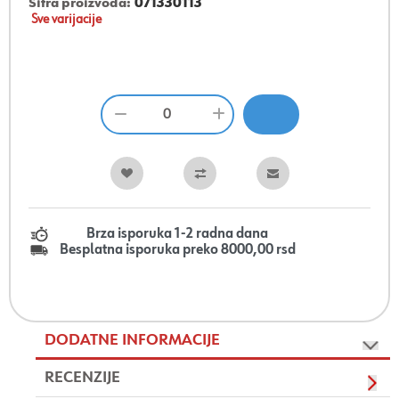
Šifra proizvoda:
071330113
Sve varijacije
Brza isporuka 1-2 radna dana
Besplatna isporuka preko 8000,00 rsd
DODATNE INFORMACIJE
RECENZIJE