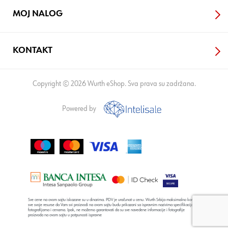
MOJ NALOG
KONTAKT
Copyright © 2026 Wurth eShop. Sva prava su zadržana.
Powered by
Sve cene na ovom sajtu iskazane su u dinarima. PDV je uračunat u cenu. Wurth Srbija maksimalno koristi
sve svoje resurse da Vam svi proizvodi na ovom sajtu budu prikazani sa ispravnim nazivima specifikacija,
fotografijama i cenama. Ipak, ne možemo garantovati da su sve navedene informacije i fotografije
proizvoda na ovom sajtu u potpunosti ispravne