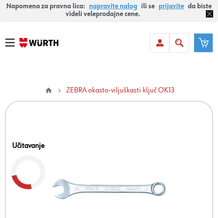
Napomena za pravna lica:
napravite nalog
ili se
prijavite
da biste
videli veleprodajne cene.
ZEBRA okasto-viljuškasti ključ OK13
Učitavanje