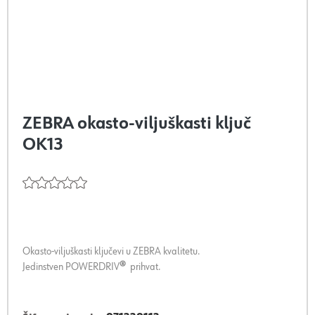
ZEBRA okasto-viljuškasti ključ
OK13
Okasto-viljuškasti ključevi u ZEBRA kvalitetu.
Jedinstven POWERDRIV
®
prihvat.