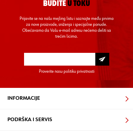
BUDITE
U TOKU
Prijavite se na našu mejling listu i saznajte među prvima
za nove proizvode, sniženja i specijalne ponude.
Obećavamo da Vašu e-mail adresu nećemo deliti sa
trećim licima.
Proverite nasu
politiku privatnosti
INFORMACIJE
PODRŠKA I SERVIS