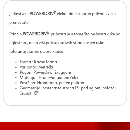
Jedinstveni
POWERDRIV®
efekat daje siguran prihvat i visok
prenos sile.
Princip
POWERDRIV®
prihvata je u tome što ne hvata vijke na
uglovima , nego vrši pritisak sa svih strana usled uske
tolerancije širine otvora ključa.
Forma : Ravna forma
Varijanta: Metrički
Pogon: Powerdriv, 12-ugaoni
Materijal: Hrom-vanadijum čelik
Površina: Hromirana, prsten poliran
Geometrija: prstenasta strana 15° pod uglom, položaj
čeljusti 15°.