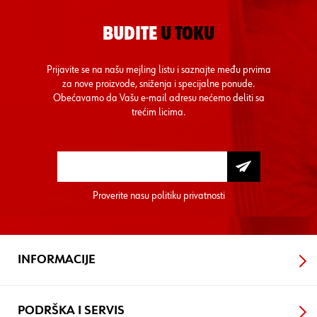
BUDITE
U TOKU
Prijavite se na našu mejling listu i saznajte među prvima
za nove proizvode, sniženja i specijalne ponude.
Obećavamo da Vašu e-mail adresu nećemo deliti sa
trećim licima.
Proverite nasu
politiku privatnosti
INFORMACIJE
PODRŠKA I SERVIS