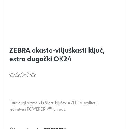
ZEBRA okasto-viljuškasti ključ,
extra dugački OK24
Ektra dugi okasto-viljuškasti ključevi u ZEBRA kvalitetu
Jedinstven POWERDRIV
®
prihvat.