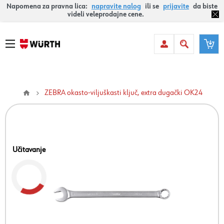
Napomena za pravna lica:
napravite nalog
ili se
prijavite
da biste
videli veleprodajne cene.
ZEBRA okasto-viljuškasti ključ, extra dugački OK24
Učitavanje