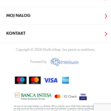
MOJ NALOG
KONTAKT
Copyright © 2026 Wurth eShop. Sva prava su zadržana.
Powered by
Sve cene na ovom sajtu iskazane su u dinarima. PDV je uračunat u cenu. Wurth Srbija maksimalno koristi
sve svoje resurse da Vam svi proizvodi na ovom sajtu budu prikazani sa ispravnim nazivima specifikacija,