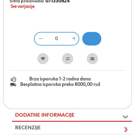
Šifra proizvoda:
071330824
Sve varijacije
Brza isporuka 1-2 radna dana
Besplatna isporuka preko 8000,00 rsd
DODATNE INFORMACIJE
RECENZIJE