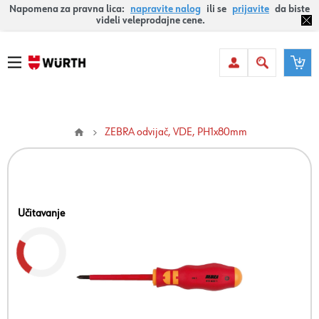
Napomena za pravna lica:
napravite nalog
ili se
prijavite
da biste
videli veleprodajne cene.
ZEBRA odvijač, VDE, PH1x80mm
Učitavanje