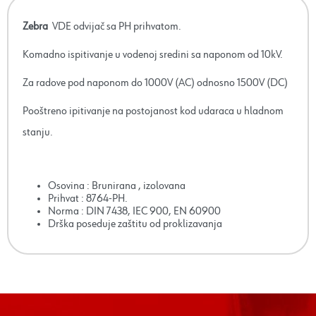
Zebra
VDE odvijač sa PH prihvatom.
Komadno ispitivanje u vodenoj sredini sa naponom od 10kV.
Za radove pod naponom do 1000V (AC) odnosno 1500V (DC)
Pooštreno ipitivanje na postojanost kod udaraca u hladnom
stanju.
Osovina : Brunirana , izolovana
Prihvat : 8764-PH.
Norma : DIN 7438, IEC 900, EN 60900
Drška poseduje zaštitu od proklizavanja