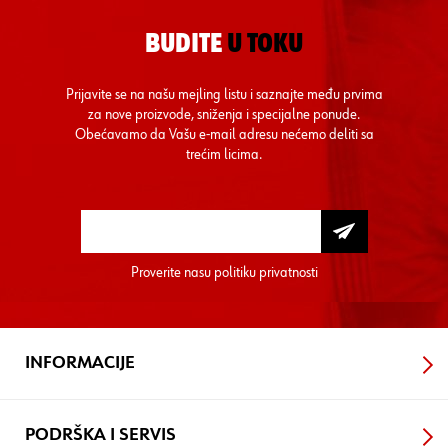
BUDITE
U TOKU
Prijavite se na našu mejling listu i saznajte među prvima
za nove proizvode, sniženja i specijalne ponude.
Obećavamo da Vašu e-mail adresu nećemo deliti sa
trećim licima.
Proverite nasu
politiku privatnosti
INFORMACIJE
PODRŠKA I SERVIS