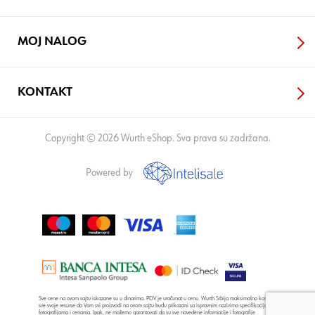
MOJ NALOG
KONTAKT
Copyright © 2026 Wurth eShop. Sva prava su zadržana.
Powered by
Sve cene na ovom sajtu iskazane su u dinarima. PDV je uračunat u cenu. Wurth Srbija maksimalno koristi
sve svoje resurse da Vam svi proizvodi na ovom sajtu budu prikazani sa ispravnim nazivima specifikacija,
fotografijama i cenama. Ipak, ne možemo garantovati da su sve navedene informacije i fotografije