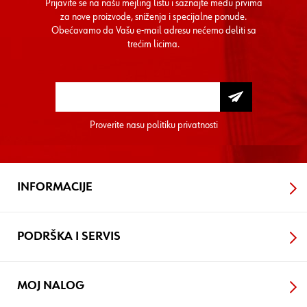
Prijavite se na našu mejling listu i saznajte među prvima
za nove proizvode, sniženja i specijalne ponude.
Obećavamo da Vašu e-mail adresu nećemo deliti sa
trećim licima.
Proverite nasu
politiku privatnosti
INFORMACIJE
PODRŠKA I SERVIS
MOJ NALOG