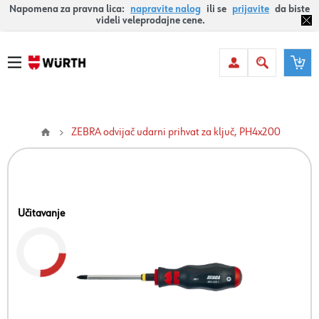
Napomena za pravna lica:
napravite nalog
ili se
prijavite
da biste
videli veleprodajne cene.
ZEBRA odvijač udarni prihvat za ključ, PH4x200
Učitavanje