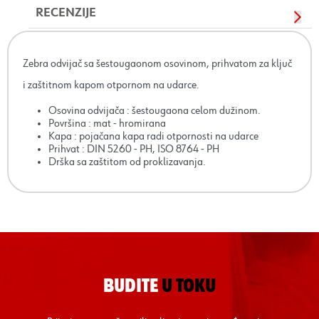
RECENZIJE
Zebra odvijač sa šestougaonom osovinom, prihvatom za ključ
i zaštitnom kapom otpornom na udarce.
Osovina odvijača : šestougaona celom dužinom.
Površina : mat - hromirana
Kapa : pojačana kapa radi otpornosti na udarce
Prihvat : DIN 5260 - PH, ISO 8764 - PH
Drška sa zaštitom od proklizavanja.
BUDITE
U TOKU