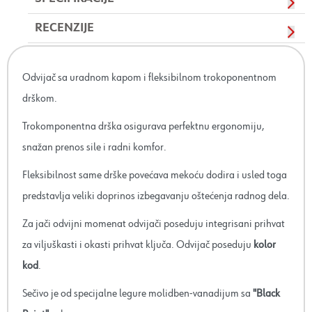
RECENZIJE
Odvijač sa uradnom kapom i fleksibilnom trokoponentnom
drškom.
Trokomponentna drška osigurava perfektnu ergonomiju,
snažan prenos sile i radni komfor.
Fleksibilnost same drške povećava mekoću dodira i usled toga
predstavlja veliki doprinos izbegavanju oštećenja radnog dela.
Za jači odvijni momenat odvijači poseduju integrisani prihvat
za viljuškasti i okasti prihvat ključa. Odvijač poseduju
kolor
kod
.
Sečivo je od specijalne legure molidben-vanadijum sa
"Black