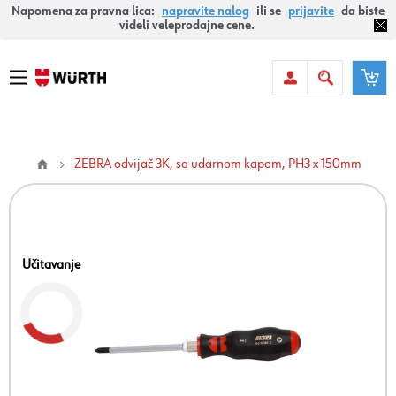
Napomena za pravna lica:
napravite nalog
ili se
prijavite
da biste
videli veleprodajne cene.
ZEBRA odvijač 3K, sa udarnom kapom, PH3 x 150mm
Učitavanje