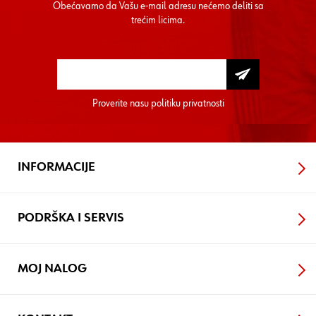
Obećavamo da Vašu e-mail adresu nećemo deliti sa
trećim licima.
Proverite nasu
politiku privatnosti
INFORMACIJE
PODRŠKA I SERVIS
MOJ NALOG