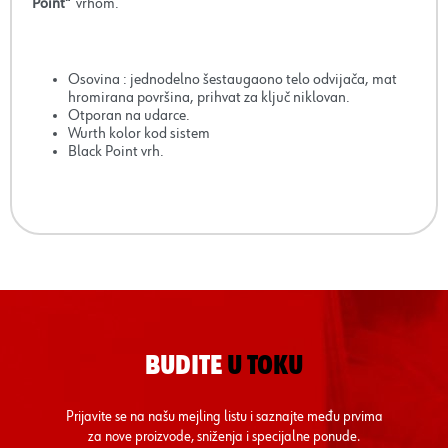
Point"
vrhom.
Osovina : jednodelno šestaugaono telo odvijača, mat
hromirana površina, prihvat za ključ niklovan.
Otporan na udarce.
Wurth kolor kod sistem
Black Point vrh.
BUDITE
U TOKU
Prijavite se na našu mejling listu i saznajte među prvima
za nove proizvode, sniženja i specijalne ponude.