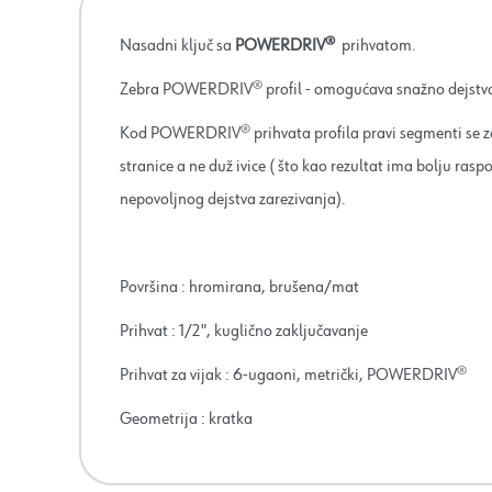
Nasadni ključ sa
POWERDRIV®
prihvatom.
Zebra POWERDRIV® profil - omogućava snažno dejstv
Kod POWERDRIV® prihvata profila pravi segmenti se zam
stranice a ne duž ivice ( što kao rezultat ima bolju ras
nepovoljnog dejstva zarezivanja).
Površina : hromirana, brušena/mat
Prihvat : 1/2", kuglično zaključavanje
Prihvat za vijak : 6-ugaoni, metrički, POWERDRIV®
Geometrija : kratka