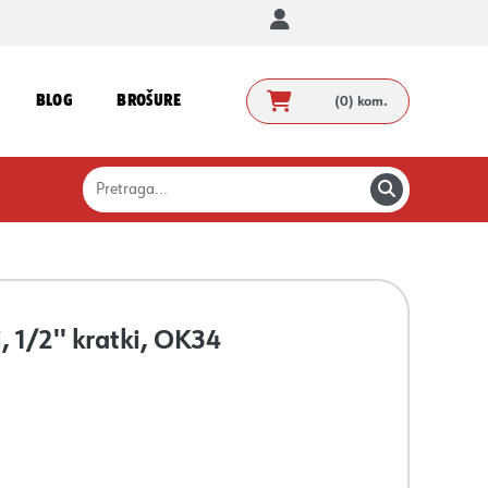
BLOG
BROŠURE
(0)
kom.
 1/2'' kratki, OK34