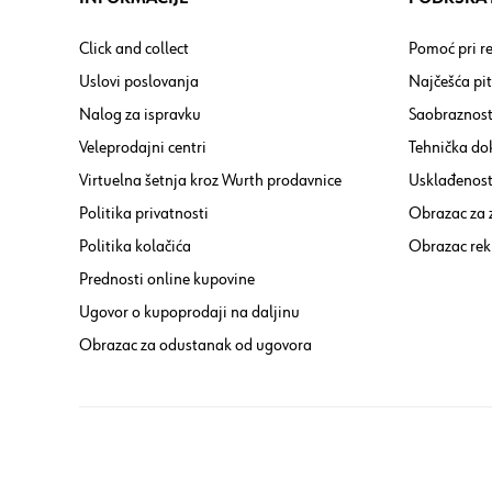
Click and collect
Pomoć pri re
Uslovi poslovanja
Najčešća pi
Nalog za ispravku
Saobraznost
Veleprodajni centri
Tehnička do
Virtuelna šetnja kroz Wurth prodavnice
Usklađenost 
Politika privatnosti
Obrazac za
Politika kolačića
Obrazac rek
Prednosti online kupovine
Ugovor o kupoprodaji na daljinu
Obrazac za odustanak od ugovora