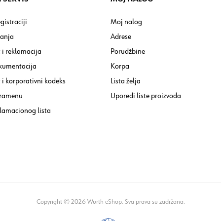
gistraciji
Moj nalog
tanja
Adrese
 i reklamacija
Porudžbine
kumentacija
Korpa
i korporativni kodeks
Lista želja
 zamenu
Uporedi liste proizvoda
lamacionog lista
Copyright © 2026 Wurth eShop. Sva prava su zadržana.