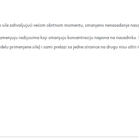
o sile zahvaljujući većom obrtnom momentu, smanjeno nenasedanje na
enjuju radijusima koji smanjuju koncentraciju napona na nasadniku. Kao
podelu primenjene sile) i sami prelazi sa jedne stranice na drugu nisu oštr