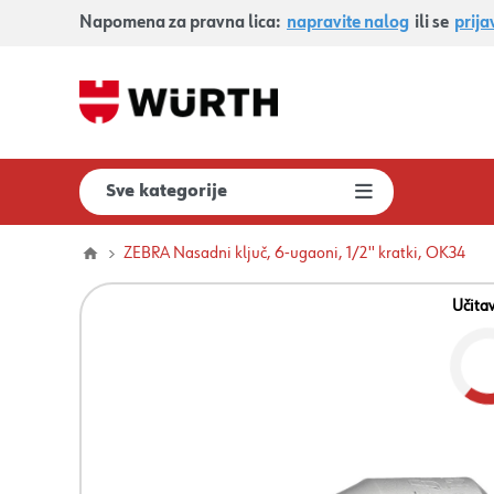
Napomena za pravna lica:
napravite nalog
ili se
prija
Sve kategorije
ZEBRA Nasadni ključ, 6-ugaoni, 1/2'' kratki, OK34
Učita