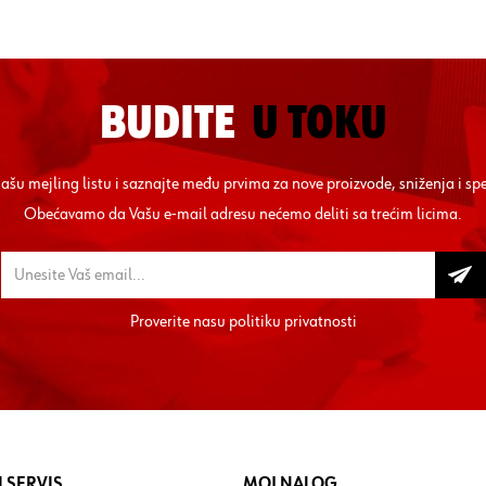
BUDITE
U TOKU
 našu mejling listu i saznajte među prvima za nove proizvode, sniženja i sp
Obećavamo da Vašu e-mail adresu nećemo deliti sa trećim licima.
Proverite nasu
politiku privatnosti
 SERVIS
MOJ NALOG