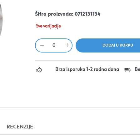
Šifra proizvoda:
0712131134
Sve varijacije
Brza isporuka 1-2 radna dana
Be
RECENZIJE