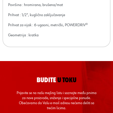
Površina : hromirana, brušena/mat
Prihvat : 1/2", kuglično zaključavanje
Prihvat za vijak : 6-ugaoni, metrički, POWERDRIV®
Geometrija : kratka
BUDITE
U TOKU
Prijavite se na našu mejling listu i saznajte među prvima
za nove proizvode, sniženja i specijalne ponude.
Obećavamo da Vašu e-mail adresu nećemo deliti sa
trećim licima.