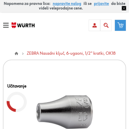
Napomena za pravna lica:
napravite nalog
ili se
prijavite
da biste
videli veleprodajne cene.
ZEBRA Nasadni ključ, 6-ugaoni, 1/2'' kratki, OK18
Učitavanje