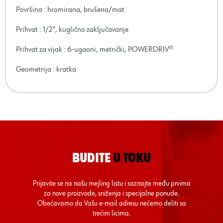
Površina : hromirana, brušena/mat
Prihvat : 1/2", kuglično zaključavanje
Prihvat za vijak : 6-ugaoni, metrički, POWERDRIV®
Geometrija : kratka
BUDITE
U TOKU
Prijavite se na našu mejling listu i saznajte među prvima
za nove proizvode, sniženja i specijalne ponude.
Obećavamo da Vašu e-mail adresu nećemo deliti sa
trećim licima.