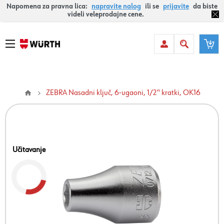
Napomena za pravna lica:
napravite nalog
ili se
prijavite
da biste
videli veleprodajne cene.
ZEBRA Nasadni ključ, 6-ugaoni, 1/2'' kratki, OK16
Učitavanje