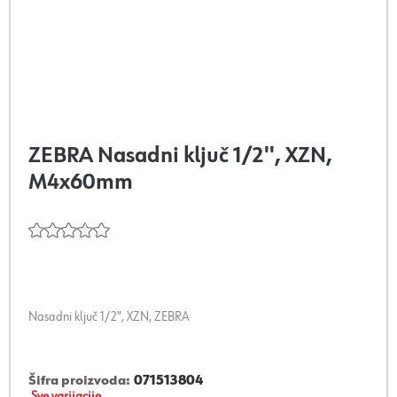
ZEBRA Nasadni ključ 1/2'', XZN,
M4x60mm
Nasadni ključ 1/2", XZN, ZEBRA
Šifra proizvoda:
071513804