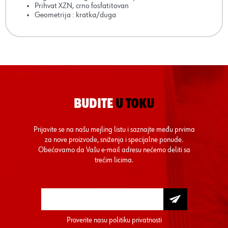
Prihvat XZN, crno fosfatitovan
Geometrija : kratka/duga
BUDITE
U TOKU
Prijavite se na našu mejling listu i saznajte među prvima
za nove proizvode, sniženja i specijalne ponude.
Obećavamo da Vašu e-mail adresu nećemo deliti sa
trećim licima.
Proverite nasu
politiku privatnosti