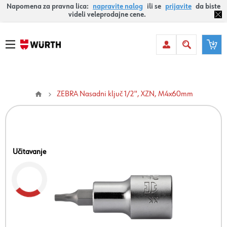
Napomena za pravna lica:
napravite nalog
ili se
prijavite
da biste
videli veleprodajne cene.
ZEBRA Nasadni ključ 1/2'', XZN, M4x60mm
Učitavanje