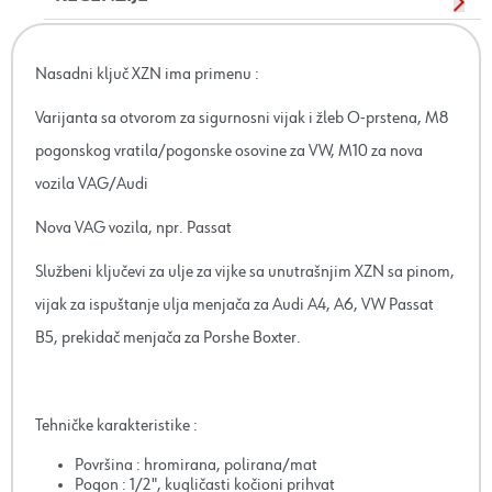
Nasadni ključ XZN ima primenu :
Varijanta sa otvorom za sigurnosni vijak i žleb O-prstena, M8
pogonskog vratila/pogonske osovine za VW, M10 za nova
vozila VAG/Audi
Nova VAG vozila, npr. Passat
Službeni ključevi za ulje za vijke sa unutrašnjim XZN sa pinom,
vijak za ispuštanje ulja menjača za Audi A4, A6, VW Passat
B5, prekidač menjača za Porshe Boxter.
Tehničke karakteristike :
Površina : hromirana, polirana/mat
Pogon : 1/2", kugličasti kočioni prihvat