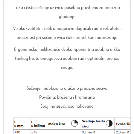
Lako i čisto sečenje uz ivicu posebno pravljenu za precizno
glodanje
Visokokvalitetni čelik omogućava dugačak radni vek alata i
preciznost pri sečenju ivica čak i pri velikom naprezanju
Ergonomska, neklizajuća dvokomponentna udobna drška
tankog hvata omogućava udoban rad i optimalni prenos
snage.
Sečenje: indukciono ojačano precizno sečivo
Površina: brušena i hromirana
Spoj: naležući, osa nakovana