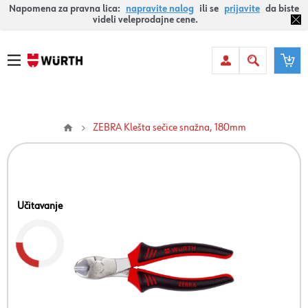
Napomena za pravna lica:
napravite nalog
ili se
prijavite
da biste
videli veleprodajne cene.
ZEBRA Klešta sečice snažna, 180mm
Učitavanje