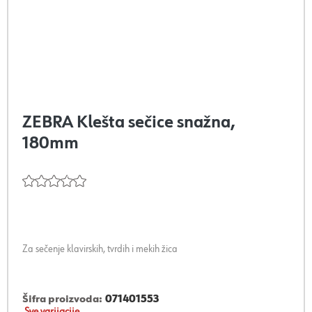
ZEBRA Klešta sečice snažna,
180mm
Za sečenje klavirskih, tvrdih i mekih žica
Šifra proizvoda:
071401553