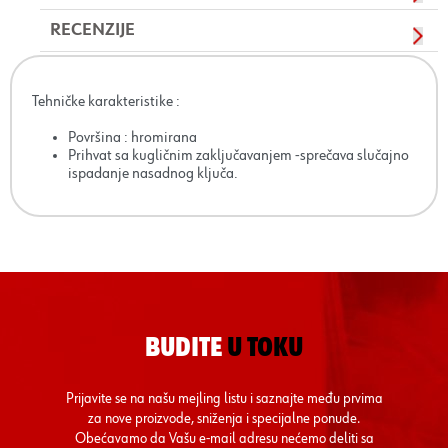
RECENZIJE
Tehničke karakteristike :
Površina : hromirana
Prihvat sa kugličnim zaključavanjem -sprečava slučajno
ispadanje nasadnog ključa.
BUDITE
U TOKU
Prijavite se na našu mejling listu i saznajte među prvima
za nove proizvode, sniženja i specijalne ponude.
Obećavamo da Vašu e-mail adresu nećemo deliti sa