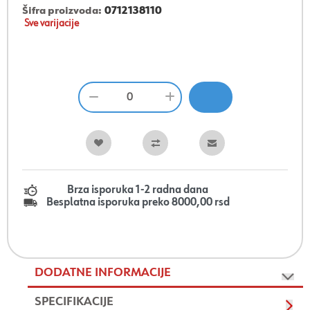
Šifra proizvoda:
0712138110
Sve varijacije
Brza isporuka 1-2 radna dana
Besplatna isporuka preko 8000,00 rsd
DODATNE INFORMACIJE
SPECIFIKACIJE