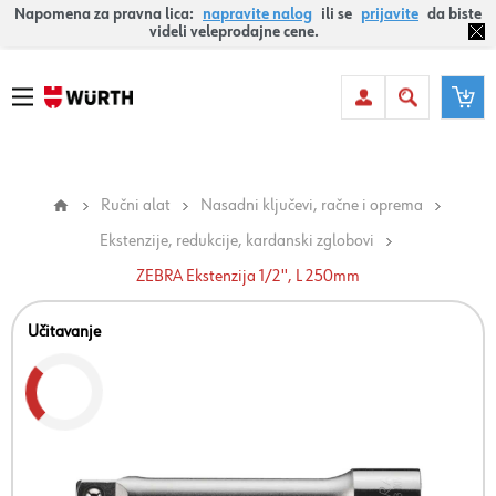
Napomena za pravna lica:
napravite nalog
ili se
prijavite
da biste
videli veleprodajne cene.
Ručni alat
Nasadni ključevi, račne i oprema
Ekstenzije, redukcije, kardanski zglobovi
ZEBRA Ekstenzija 1/2'', L 250mm
Učitavanje