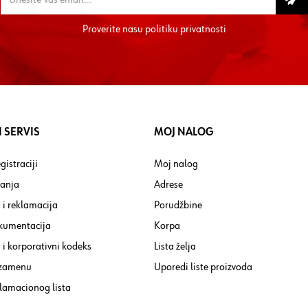
Proverite nasu
politiku privatnosti
 SERVIS
MOJ NALOG
gistraciji
Moj nalog
tanja
Adrese
 i reklamacija
Porudžbine
kumentacija
Korpa
i korporativni kodeks
Lista želja
 zamenu
Uporedi liste proizvoda
lamacionog lista