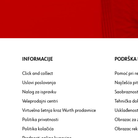
INFORMACIJE
PODRŠKA I
Click and collect
Pomoć pri re
Uslovi poslovanja
Najčešća pi
Nalog za ispravku
Saobraznost
Veleprodajni centri
Tehnička do
Virtuelna šetnja kroz Wurth prodavnice
Usklađenost 
Politika privatnosti
Obrazac za
Politika kolačića
Obrazac rek