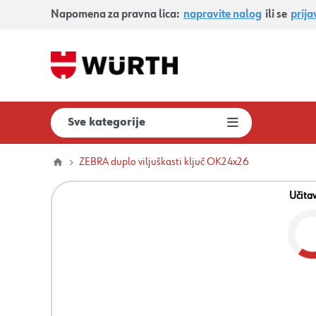
Napomena za pravna lica:
napravite nalog
ili se
prija
Sve kategorije
ZEBRA duplo viljuškasti ključ OK24x26
Učita