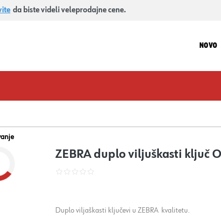
vite
da biste videli veleprodajne cene.
NOVO
vanje
ZEBRA duplo viljuškasti ključ
Duplo viljaškasti ključevi u ZEBRA kvalitetu.