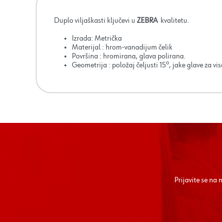
Duplo viljaškasti ključevi u
ZEBRA
kvalitetu.
Izrada: Metrička
Materijal : hrom-vanadijum čelik
Površina : hromirana, glava polirana.
Geometrija : položaj čeljusti 15⁰, jake glave za vi
Prijavite se na