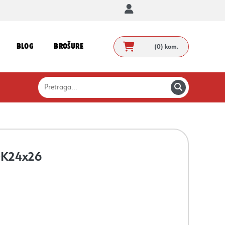
BLOG
BROŠURE
(0)
kom.
 OK24x26