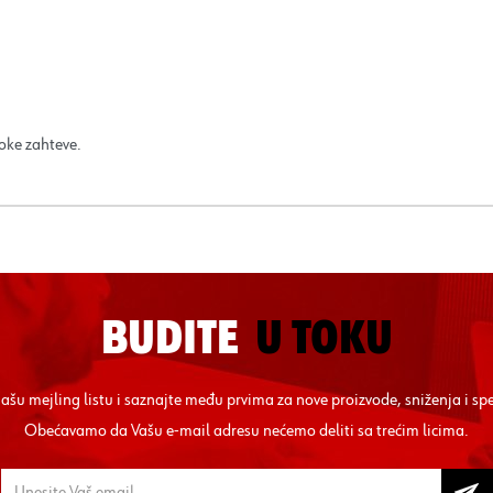
soke zahteve.
BUDITE
U TOKU
 našu mejling listu i saznajte među prvima za nove proizvode, sniženja i sp
Obećavamo da Vašu e-mail adresu nećemo deliti sa trećim licima.