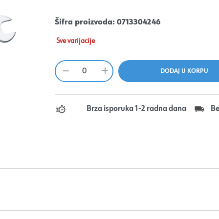
Šifra proizvoda:
0713304246
Sve varijacije
Brza isporuka 1-2 radna dana
Be