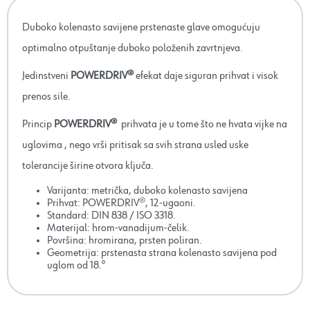
Duboko kolenasto savijene prstenaste glave omogućuju
optimalno otpuštanje duboko položenih zavrtnjeva.
Jedinstveni
POWERDRIV®
efekat daje siguran prihvat i visok
prenos sile.
Princip
POWERDRIV®
prihvata je u tome što ne hvata vijke na
uglovima , nego vrši pritisak sa svih strana usled uske
tolerancije širine otvora ključa.
Varijanta: metrička, duboko kolenasto savijena
Prihvat: POWERDRIV®, 12-ugaoni.
Standard: DIN 838 / ISO 3318.
Materijal: hrom-vanadijum-čelik.
Površina: hromirana, prsten poliran.
Geometrija: prstenasta strana kolenasto savijena pod
uglom od 18.°