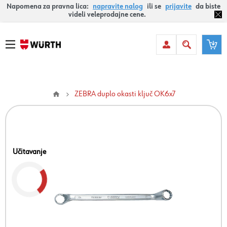
Napomena za pravna lica:
napravite nalog
ili se
prijavite
da biste
videli veleprodajne cene.
ZEBRA duplo okasti ključ OK6x7
Učitavanje