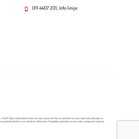
011 4407 201, Info linija
. Wurth Srbija maksimalno koristi sve svoje resurse da Vam svi proizvodi na ovom sajtu budu prikazani sa
emo garantovati da su sve navedene informacije i fotografije proizvoda na ovom sajtu u potpunosti ispravne