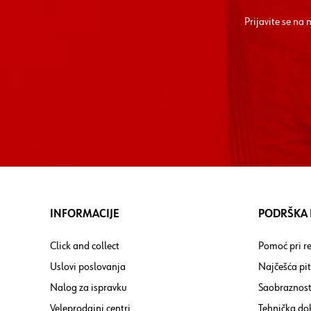
Prijavite se na
INFORMACIJE
PODRŠKA I
Click and collect
Pomoć pri re
Uslovi poslovanja
Najčešća pi
Nalog za ispravku
Saobraznost
Veleprodajni centri
Tehnička do