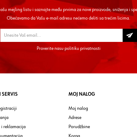
 našu mejling listu i saznajte među prvima za nove proizvode, sniženja i sp
Obećavamo da Vašu e-mail adresu nećemo deliti sa trećim licima.
Proverite nasu
politiku privatnosti
 SERVIS
MOJ NALOG
gistraciji
Moj nalog
tanja
Adrese
 i reklamacija
Porudžbine
kumentacija
Korpa