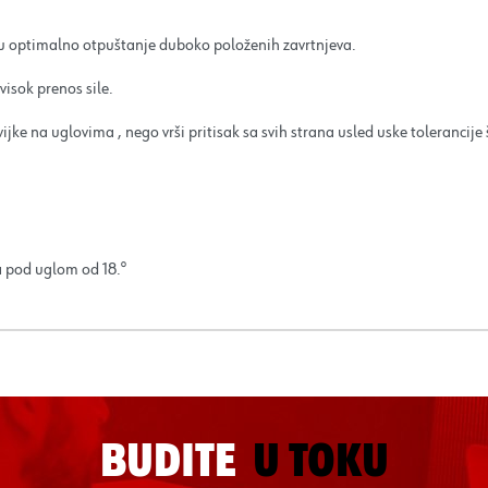
u optimalno otpuštanje duboko položenih zavrtnjeva.
visok prenos sile.
ijke na uglovima , nego vrši pritisak sa svih strana usled uske tolerancije 
a pod uglom od 18.°
BUDITE
U TOKU