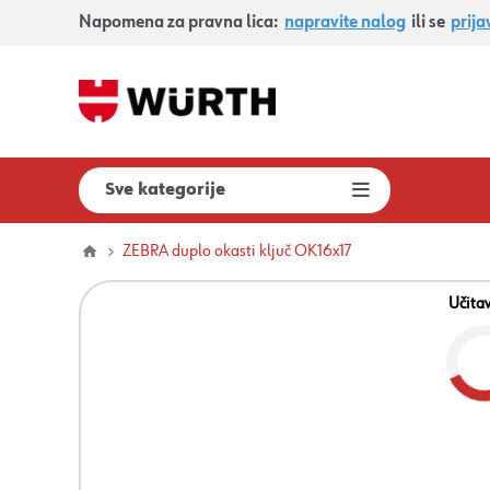
Napomena za pravna lica:
napravite nalog
ili se
prija
Sve kategorije
ZEBRA duplo okasti ključ OK16x17
Učita