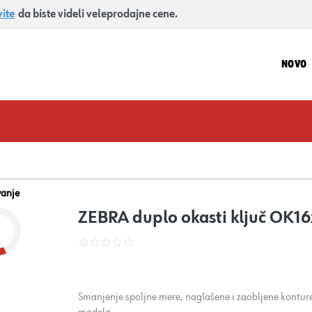
vite
da biste videli veleprodajne cene.
NOVO
vanje
ZEBRA duplo okasti ključ OK16
Smanjenje spoljne mere, naglašene i zaobljene konture 