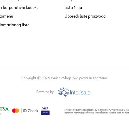
i korporativni kodeks
Lista želja
 zamenu
Uporedi liste proizvoda
lamacionog lista
Copyright © 2026 Wurth eShop. Sva prava su zadržana.
Powered by
Sve cene na ovom sajtu iskazane su u dinarima. PDV je uračunat u cenu
ispravnim nazivima specifikacija, fotografijama i cenama. Ipak, ne mož