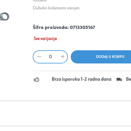
modela.
Duboko kolenasto savijen.
Šifra proizvoda:
0713305167
Sve varijacije
Brza isporuka 1-2 radna dana
Be