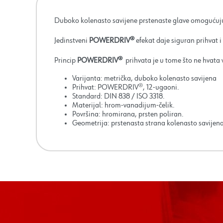
Duboko kolenasto savijene prstenaste glave omogućuj
Jedinstveni
POWERDRIV®
efekat daje siguran prihvat i 
Princip
POWERDRIV®
prihvata je u tome što ne hvata v
Varijanta: metrička, duboko kolenasto savijena
Prihvat: POWERDRIV®, 12-ugaoni.
Standard: DIN 838 / ISO 3318.
Materijal: hrom-vanadijum-čelik.
Površina: hromirana, prsten poliran.
Geometrija: prstenasta strana kolenasto savijen