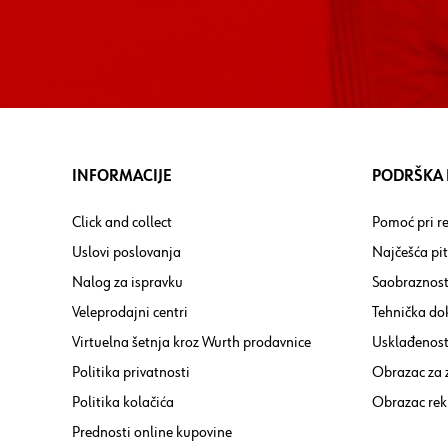
INFORMACIJE
PODRŠKA I
Click and collect
Pomoć pri re
Uslovi poslovanja
Najčešća pi
Nalog za ispravku
Saobraznost
Veleprodajni centri
Tehnička do
Virtuelna šetnja kroz Wurth prodavnice
Usklađenost 
Politika privatnosti
Obrazac za
Politika kolačića
Obrazac rek
Prednosti online kupovine