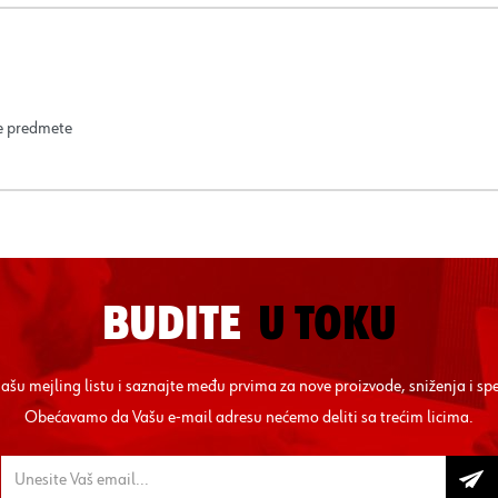
ne predmete
BUDITE
U TOKU
 našu mejling listu i saznajte među prvima za nove proizvode, sniženja i sp
Obećavamo da Vašu e-mail adresu nećemo deliti sa trećim licima.