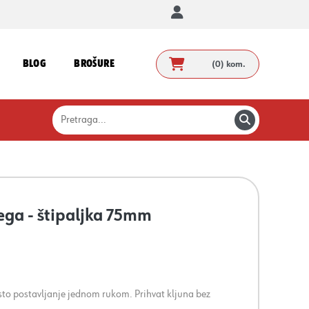
BLOG
BROŠURE
(0)
kom.
ega - štipaljka 75mm
rsto postavljanje jednom rukom. Prihvat kljuna bez