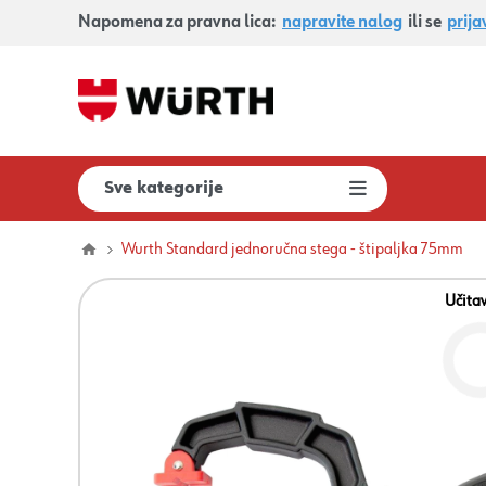
Napomena za pravna lica:
napravite nalog
ili se
prija
Sve kategorije
Wurth Standard jednoručna stega - štipaljka 75mm
Učita