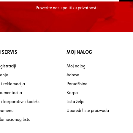
Proverite nasu
politiku privatnosti
 SERVIS
MOJ NALOG
gistraciji
Moj nalog
tanja
Adrese
 i reklamacija
Porudžbine
kumentacija
Korpa
i korporativni kodeks
Lista želja
 zamenu
Uporedi liste proizvoda
lamacionog lista