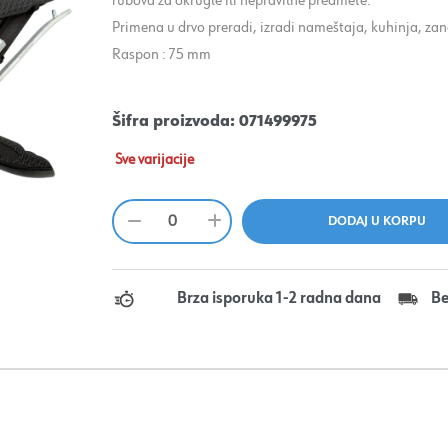
rubova za okrugle ili nepravilne predmete.
Primena u drvo preradi, izradi nameštaja, kuhinja, za
Raspon : 75 mm
Šifra proizvoda:
071499975
Sve varijacije
Brza isporuka 1-2 radna dana
Be