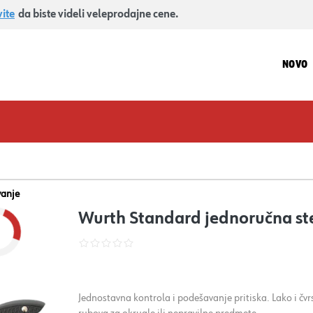
vite
da biste videli veleprodajne cene.
NOVO
vanje
Wurth Standard jednoručna st
Jednostavna kontrola i podešavanje pritiska. Lako i čv